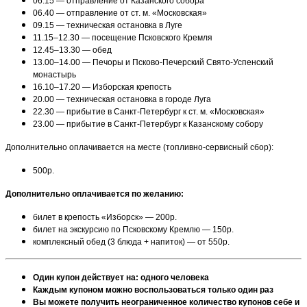
06.15 — отправление от Казанского собора
06.40 — отправление от ст. м. «Московская»
09.15 — техническая остановка в Луге
11.15–12.30 — посещение Псковского Кремля
12.45–13.30 — обед
13.00–14.00 — Печоры и Псково-Печерский Свято-Успенский
монастырь
16.10–17.20 — Изборская крепость
20.00 — техническая остановка в городе Луга
22.30 — прибытие в Санкт-Петербург к ст. м. «Московская»
23.00 — прибытие в Санкт-Петербург к Казанскому собору
Дополнительно оплачивается на месте (топливно-сервисный сбор):
500р.
Дополнительно оплачивается по желанию:
билет в крепость «Изборск» — 200р.
билет на экскурсию по Псковскому Кремлю — 150р.
комплексный обед (3 блюда + напиток) — от 550р.
Один купон действует на: одного человека
Каждым купоном можно воспользоваться только один раз
Вы можете получить неограниченное количество купонов себе и