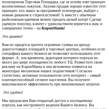
полноценная Торговая Площадка, где за основу взят принцип
коллективных покупок. Акулам продаж хорошо известен этот
принцип: кто зашел за программой телепередач, выйдет с
новым диваном и стереосистемой! А вместе с обычным
рыболовным крючком можно продать целый катер! Сделав
удачную покупку, клиент с удовольствием вернется к вам, и
совершенно точно – на
KuponMania!
Это дешево!
Вам не придется тратить огромные суммы на аренду
дорогостоящих площадей в торговых центрах, особенно если
специфика вашего бизнеса не позволяет использовать этот
формат. А, тем временем, аудитория интернет-портала во
много раз шире посещаемости любого ТЦ. Разместите свою
рекламу на KuponMania и она мгновенно появится на
мониторах миллионов наших подписчиков! Согласно
статистике, активные пользователи сети интернет – самый
платежеспособный сегмент населения. Вы получите
максимальную эффективность при минимальных затратах
Это удобно!
Мы предлагаем Вам открытый доступ к посещаемому
порталу, как инструменту ведения Вашего бизнеса. Вы