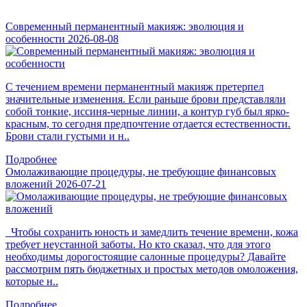
Современный перманентный макияж: эволюция и
особенности
2026-08-08
С течением времени перманентный макияж претерпел
значительные изменения. Если раньше брови представляли
собой тонкие, иссиня-черные линии, а контур губ был ярко-
красным, то сегодня предпочтение отдается естественности.
Брови стали густыми и н..
Подробнее
Омолаживающие процедуры, не требующие финансовых
вложений
2026-07-21
Чтобы сохранить юность и замедлить течение времени, кожа
требует неустанной заботы. Но кто сказал, что для этого
необходимы дорогостоящие салонные процедуры? Давайте
рассмотрим пять бюджетных и простых методов омоложения,
которые н..
Подробнее