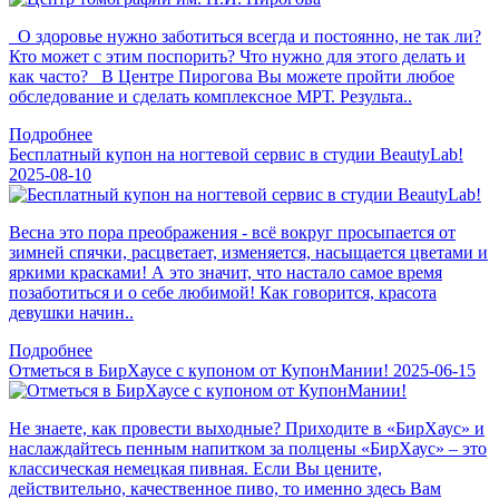
О здоровье нужно заботиться всегда и постоянно, не так ли?
Кто может с этим поспорить? Что нужно для этого делать и
как часто? В Центре Пирогова Вы можете пройти любое
обследование и сделать комплексное МРТ. Результа..
Подробнее
Бесплатный купон на ногтевой сервис в студии BeautyLab!
2025-08-10
Весна это пора преображения - всё вокруг просыпается от
зимней спячки, расцветает, изменяется, насыщается цветами и
яркими красками! А это значит, что настало самое время
позаботиться и о себе любимой! Как говорится, красота
девушки начин..
Подробнее
Отметься в БирХаусе с купоном от КупонМании!
2025-06-15
Не знаете, как провести выходные? Приходите в «БирХаус» и
наслаждайтесь пенным напитком за полцены «БирХаус» – это
классическая немецкая пивная. Если Вы цените,
действительно, качественное пиво, то именно здесь Вам