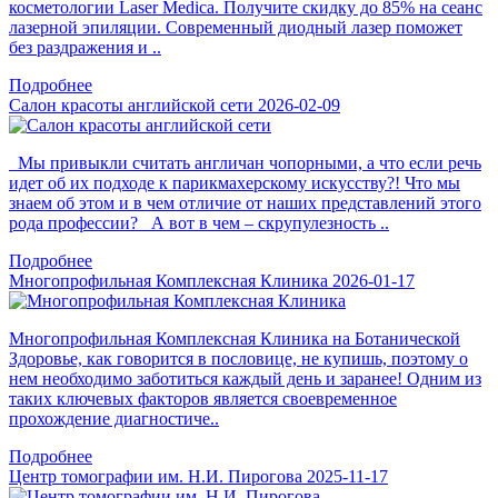
косметологии Laser Medica. Получите скидку до 85% на сеанс
лазерной эпиляции. Современный диодный лазер поможет
без раздражения и ..
Подробнее
Салон красоты английской сети
2026-02-09
Мы привыкли считать англичан чопорными, а что если речь
идет об их подходе к парикмахерскому искусству?! Что мы
знаем об этом и в чем отличие от наших представлений этого
рода профессии? А вот в чем – скрупулезность ..
Подробнее
Многопрофильная Комплексная Клиника
2026-01-17
Многопрофильная Комплексная Клиника на Ботанической
Здоровье, как говорится в пословице, не купишь, поэтому о
нем необходимо заботиться каждый день и заранее! Одним из
таких ключевых факторов является своевременное
прохождение диагностиче..
Подробнее
Центр томографии им. Н.И. Пирогова
2025-11-17