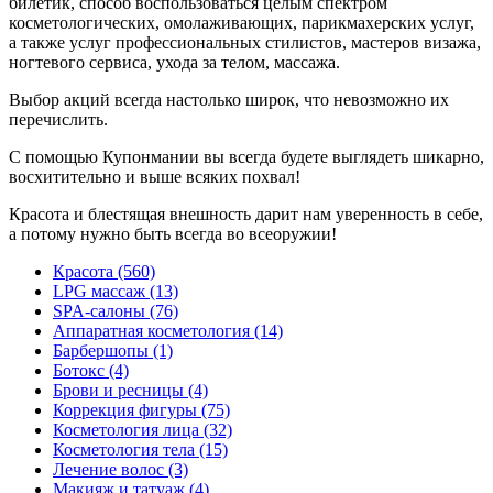
билетик, способ воспользоваться целым спектром
косметологических, омолаживающих, парикмахерских услуг,
а также услуг профессиональных стилистов, мастеров визажа,
ногтевого сервиса, ухода за телом, массажа.
Выбор акций всегда настолько широк, что невозможно их
перечислить.
С помощью Купонмании вы всегда будете выглядеть шикарно,
восхитительно и выше всяких похвал!
Красота и блестящая внешность дарит нам уверенность в себе,
а потому нужно быть всегда во всеоружии!
Красота (560)
LPG массаж (13)
SPA-салоны (76)
Аппаратная косметология (14)
Барбершопы (1)
Ботокс (4)
Брови и ресницы (4)
Коррекция фигуры (75)
Косметология лица (32)
Косметология тела (15)
Лечение волос (3)
Макияж и татуаж (4)