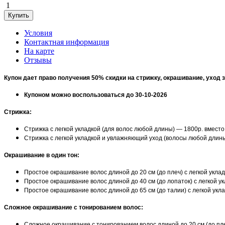
1
Условия
Контактная информация
На карте
Отзывы
Купон дает право получения 50% скидки на
c
трижку, окрашивание, уход 
Купоном можно воспользоваться до 30-10-2026
Стрижка:
Cтрижка с легкой укладкой (для волос любой длины) — 1800р. вмест
Cтрижка с легкой укладкой и увлажняющий уход (волосы любой длины
Окрашивание в один тон:
Простое окрашивание волос длиной до 20 см (до плеч) с легкой укла
Простое окрашивание волос длиной до 40 см (до лопаток) с легкой у
Простое окрашивание волос длиной до 65 см (до талии) с легкой укл
Сложное окрашивание с тонированием волос:
Сложное окрашивание с тонированием волос длиной до 20 см (до пле