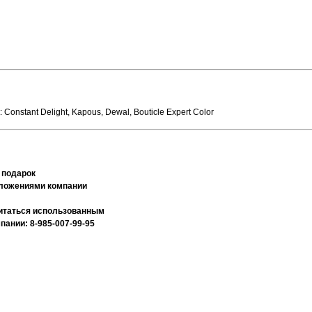
onstant Delight, Kapous, Dewal, Bouticle Expert Color
 подарок
дложениями компании
считаться использованным
ании: 8-985-007-99-95