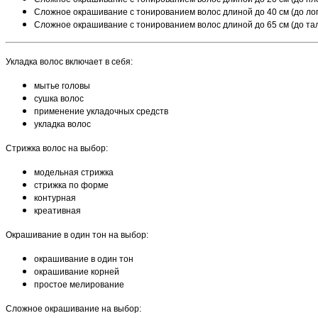
Сложное окрашивание с тонированием волос длиной до 40 см (до лоп
Сложное окрашивание с тонированием волос длиной до 65 см (до тал
Укладка волос включает в себя:
мытье головы
сушка волос
применение укладочных средств
укладка волос
Стрижка волос на выбор:
модельная стрижка
стрижка по форме
контурная
креативная
Окрашивание в один тон на выбор:
окрашивание в один тон
окрашивание корней
простое мелирование
Сложное окрашивание на выбор: