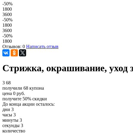
-50
%
1800
3600
-50
%
1800
3600
-50
%
1800
Отзывов: 0
Написать отзыв
Стрижка, окрашивание, уход з
3
68
получили
68
купона
цена
0
руб.
получите
50%
скидки
До конца акции осталось:
дни
3
часы
3
минуты
3
секунды
3
количество