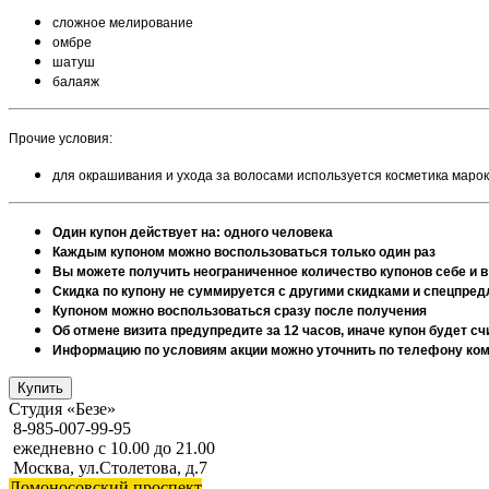
сложное мелирование
омбре
шатуш
балаяж
Прочие условия:
для окрашивания и ухода за волосами используется косметика марок: C
Один купон действует на: одного человека
Каждым купоном можно воспользоваться только один раз
Вы можете получить неограниченное количество купонов себе и в
Скидка по купону не суммируется с другими скидками и спецпре
Купоном можно воспользоваться сразу после получения
Об отмене визита предупредите за 12 часов, иначе купон будет 
Информацию по условиям акции можно уточнить по телефону комп
Студия «Безе»
8-985-007-99-95
ежедневно с 10.00 до 21.00
Москва, ул.Столетова, д.7
Ломоносовский проспект