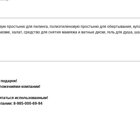
вую простыню для пилинга, полиэтиленовую простыню для обертывания, купа
вке, халат, средство для снятия макияжа и ватные диски, гель для душа, ша
 подарок!
дложениями компании!
читаться использованным!
ании: 8-985-000-69-94