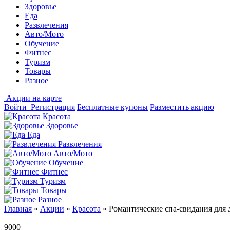
Здоровье
Еда
Развлечения
Авто/Мото
Обучение
Фитнес
Туризм
Товары
Разное
Акции на карте
Войти
Регистрация
Бесплатные купоны
Разместить акцию
Красота
Здоровье
Еда
Развлечения
Авто/Мото
Обучение
Фитнес
Туризм
Товары
Разное
Главная
»
Акции
»
Красота
»
Романтические спа-свидания для д
9000