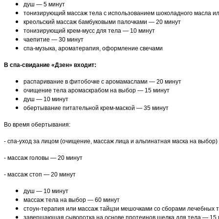
душ — 5 минут
тонизирующий массаж тела с использованием шоколадного масла ил
креольский массаж бамбуковыми палочками — 20 минут
тонизирующий крем-мусс для тела — 10 минут
чаепитие — 30 минут
спа-музыка, ароматерапия, оформление свечами
В спа-свидание «Дзен» входит:
распаривание в фитобочке с аромамаслами — 20 минут
очищение тела аромаскрабом на выбор — 15 минут
душ — 10 минут
обертывание питательной крем-маской — 35 минут
Во время обертывания:
- спа-уход за лицом (очищение, массаж лица и альгинатная маска на выбор)
- массаж головы — 20 минут
- массаж стоп — 20 минут
душ — 10 минут
массаж тела на выбор — 60 минут
стоун-терапия или массаж тайцзи мешочками со сборами лечебных 
завершающая сыворотка на основе протеинов шелка для тела — 15 