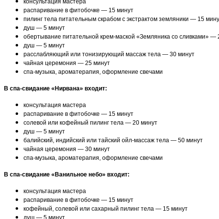
консультация мастера
распаривание в фитобочке — 15 минут
пилинг тела питательным скрабом с экстрактом земляники — 15 мин
душ — 5 минут
обертывание питательной крем-маской «Земляника со сливками» — 
душ — 5 минут
расслабляющий или тонизирующий массаж тела — 30 минут
чайная церемония — 25 минут
спа-музыка, ароматерапия, оформление свечами
В спа-свидание «Нирвана» входит:
консультация мастера
распаривание в фитобочке — 15 минут
солевой или кофейный пилинг тела — 20 минут
душ — 5 минут
балийский, индийский или тайский ойл-массаж тела — 50 минут
чайная церемония — 30 минут
спа-музыка, ароматерапия, оформление свечами
В спа-свидание «Ванильное небо» входит:
консультация мастера
распаривание в фитобочке — 15 минут
кофейный, солевой или сахарный пилинг тела — 15 минут
душ — 5 минут