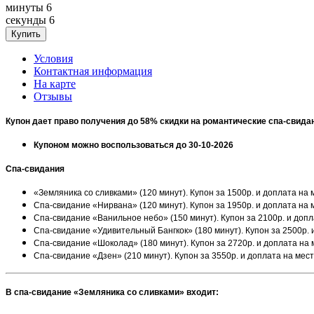
минуты
6
секунды
6
Условия
Контактная информация
На карте
Отзывы
Купон дает право получения до 58% скидки на романтические спа-свида
Купоном можно воспользоваться до 30-10-2026
Спа-свидания
«Земляника со сливками» (120 минут). Купон за 1500р. и доплата на 
Спа-свидание «Нирвана» (120 минут). Купон за 1950р. и доплата на 
Спа-свидание «Ванильное небо» (150 минут). Купон за 2100р. и допл
Спа-свидание «Удивительный Бангкок» (180 минут). Купон за 2500р. 
Спа-свидание «Шоколад» (180 минут). Купон за 2720р. и доплата на 
Спа-свидание «Дзен» (210 минут). Купон за 3550р. и доплата на мес
В спа-свидание «Земляника со сливками» входит: