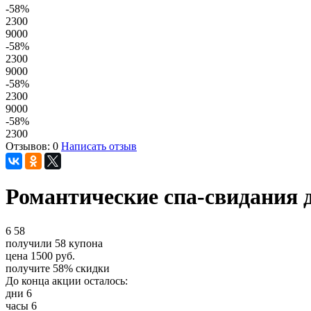
-58
%
2300
9000
-58
%
2300
9000
-58
%
2300
9000
-58
%
2300
Отзывов: 0
Написать отзыв
Романтические спа-свидания дл
6
58
получили
58
купона
цена
1500
руб.
получите
58%
скидки
До конца акции осталось:
дни
6
часы
6