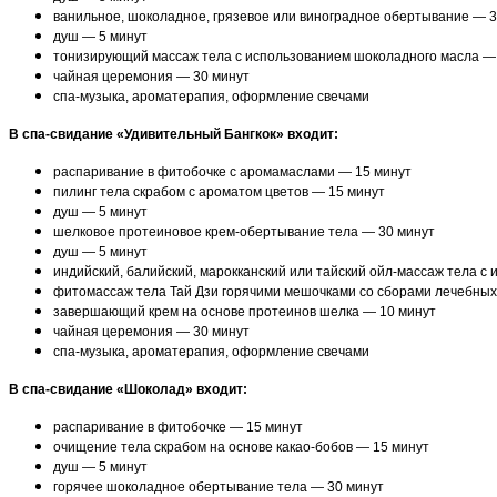
ванильное, шоколадное, грязевое или виноградное обертывание — 3
душ — 5 минут
тонизирующий массаж тела с использованием шоколадного масла —
чайная церемония — 30 минут
спа-музыка, ароматерапия, оформление свечами
В спа-свидание «Удивительный Бангкок» входит:
распаривание в фитобочке с аромамаслами — 15 минут
пилинг тела скрабом с ароматом цветов — 15 минут
душ — 5 минут
шелковое протеиновое крем-обертывание тела — 30 минут
душ — 5 минут
индийский, балийский, марокканский или тайский ойл-массаж тела 
фитомассаж тела Тай Дзи горячими мешочками со сборами лечебных
завершающий крем на основе протеинов шелка — 10 минут
чайная церемония — 30 минут
спа-музыка, ароматерапия, оформление свечами
В спа-свидание «Шоколад» входит:
распаривание в фитобочке — 15 минут
очищение тела скрабом на основе какао-бобов — 15 минут
душ — 5 минут
горячее шоколадное обертывание тела — 30 минут