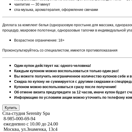
чаепитие — 30 минут
спа-музыка, ароматерапия, оформление свечами
Доплата за комплект белья (одноразовую простыню для массажа, одноразо
процедур, махровое полотенце, одноразовые тапочки в индивидуальной упако
Возрастное ограничение: 18+
Проконсультируйтесь со специалистом, имеются противопоказания
Один купон действует на: одного человека!
Каждым купоном можно воспользоваться только один раз!
Вы можете получить неограниченное количество купонов себе и в
Скидка по купону не суммируется с другими скидками и спецпре
Купоном можно воспользоваться сразу после получения!
Об отмене визита предупредите за 12 часов, иначе купон будет с
Информацию по условиям акции можно уточнить по телефону комп
Спа-студия Serenity Spa
8-985-000-69-94
ежедневно с 10.00 до 24.00
Москва, ул.Знаменка, 13с4