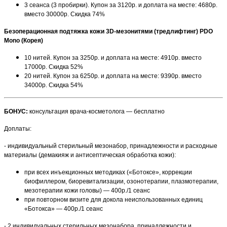
3 сеанса (3 пробирки). Купон за 3120р. и доплата на месте: 4680р.
вместо 30000р. Скидка 74%
Безоперационная подтяжка кожи 3D-мезонитями (тредлифтинг) PDO
Mono (Корея)
10 нитей. Купон за 3250р. и доплата на месте: 4910р. вместо
17000р. Скидка 52%
20 нитей. Купон за 6250р. и доплата на месте: 9390р. вместо
34000р. Скидка 54%
БОНУС:
консультация врача-косметолога — бесплатно
Доплаты:
- индивидуальный стерильный мезонабор, принадлежности и расходные
материалы (демакияж и антисептическая обработка кожи):
при всех инъекционных методиках («Ботоксе», коррекции
биофиллером, биоревитализации, озонотерапии, плазмотерапии,
мезотерапии кожи головы) — 400р./1 сеанс
при повторном визите для докола неиспользованных единиц
«Ботокса» — 400р./1 сеанс
- 2 индивидуальных стерильных мезонабора, принадлежности и