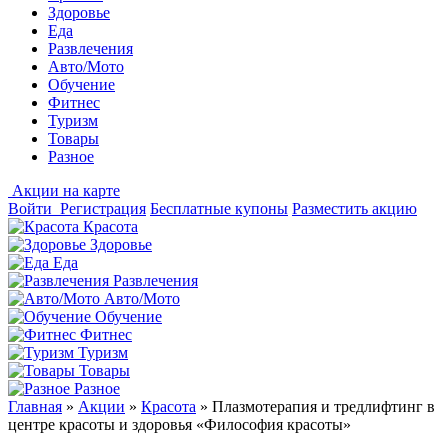
Здоровье
Еда
Развлечения
Авто/Мото
Обучение
Фитнес
Туризм
Товары
Разное
Акции на карте
Войти
Регистрация
Бесплатные купоны
Разместить акцию
Красота
Здоровье
Еда
Развлечения
Авто/Мото
Обучение
Фитнес
Туризм
Товары
Разное
Главная
»
Акции
»
Красота
»
Плазмотерапия и тредлифтинг в
центре красоты и здоровья «Философия красоты»