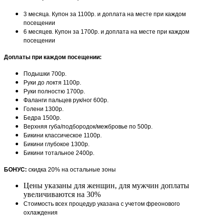
3 месяца. Купон за 1100р. и доплата на месте при каждом
посещении
6 месяцев. Купон за 1700р. и доплата на месте при каждом
посещении
Доплаты при каждом посещении:
Подышки 700р.
Руки до локтя 1100р.
Руки полностю 1700р.
Фаланги пальцев рук/ног 600р.
Голени 1300р.
Бедра 1500р.
Верхняя губа/подбородок/межбровье по 500р.
Бикини классическое 1100р.
Бикини глубокое 1300р.
Бикини тотальное 2400р.
БОНУС:
скидка 20% на остальные зоны
Цены указаны для женщин, для мужчин доплаты
увеличиваются на 30%
Стоимость всех процедур указана с учетом фреонового
охлаждения