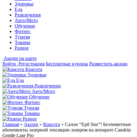
Здоровье
Еда
Развлечения
Авто/Мото
Обучение
Фитнес
Туризм
Товары
Разное
Акции на карте
Войти
Регистрация
Бесплатные купоны
Разместить акцию
Красота
Здоровье
Еда
Развлечения
Авто/Мото
Обучение
Фитнес
Туризм
Товары
Разное
Главная
»
Акции
»
Красота
»
Салон “Epil Star”! Безлимитные
абонементы лазерной эпиляции лазером на аппарате Candela
Gentle Lase Pro