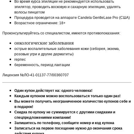
Во время курса эпиляции не рекомендуется использовать
эпилятор, проводить восковую и сахарную эпиляцию, удалять
волосы пинцетом
Процедура проводится на аппарате Candela GentleLase Pro (США)
Возрастное ограничение: 18+
Проконсультируйтесь со специалистом, имеются противопоказания:
онкологические заболевания
острые воспалительные заболевания кожи (себорея, экзема,
розовые угри и другие дерматиты)
герпес
беременность, период лактации
Лицензия №ЛО-41-01137-77/00360707
Один купон действует на: одного человека!
Каждым купоном можно воспользоваться только один раз!
Вы можете получить неограниченное количество купонов себе и
в подарок!
Скидка по купону не суммируется с другими скидками и
спецпредложениями компании!
Запишитесь по телефону, сообщите номер и код купона
Записаться на первое посещение нужно до окончания срока
действия купона