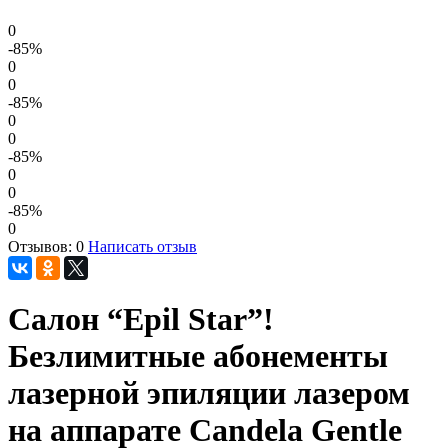
0
-85
%
0
0
-85
%
0
0
-85
%
0
0
-85
%
0
Отзывов: 0
Написать отзыв
Салон “Epil Star”!
Безлимитные абонементы
лазерной эпиляции лазером
на аппарате Candela Gentle