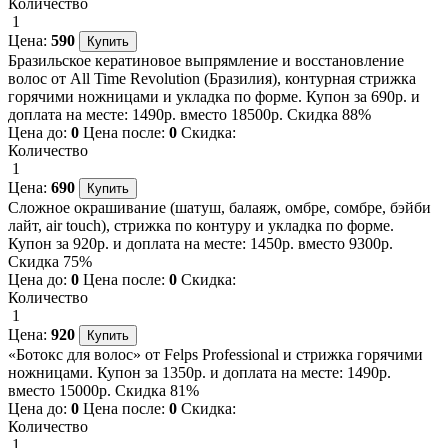
Количество
1
Цена:
590
Бразильское кератиновое выпрямление и восстановление
волос от All Time Revolution (Бразилия), контурная стрижка
горячими ножницами и укладка по форме. Купон за 690р. и
доплата на месте: 1490р. вместо 18500р. Скидка 88%
Цена до:
0
Цена после:
0
Скидка:
Количество
1
Цена:
690
Сложное окрашивание (шатуш, балаяж, омбре, сомбре, бэйби
лайт, air touch), стрижка по контуру и укладка по форме.
Купон за 920р. и доплата на месте: 1450р. вместо 9300р.
Скидка 75%
Цена до:
0
Цена после:
0
Скидка:
Количество
1
Цена:
920
«Ботокс для волос» от Felps Professional и стрижка горячими
ножницами. Купон за 1350р. и доплата на месте: 1490р.
вместо 15000р. Скидка 81%
Цена до:
0
Цена после:
0
Скидка:
Количество
1