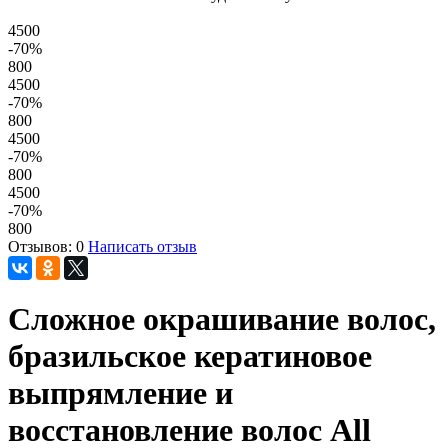
4500
-70
%
800
4500
-70
%
800
4500
-70
%
800
4500
-70
%
800
Отзывов: 0
Написать отзыв
Сложное окрашивание волос,
бразильское кератиновое
выпрямление и
восстановление волос All