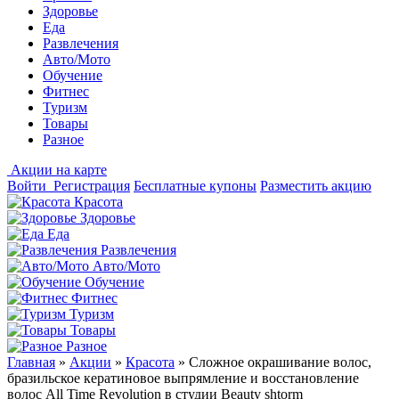
Здоровье
Еда
Развлечения
Авто/Мото
Обучение
Фитнес
Туризм
Товары
Разное
Акции на карте
Войти
Регистрация
Бесплатные купоны
Разместить акцию
Красота
Здоровье
Еда
Развлечения
Авто/Мото
Обучение
Фитнес
Туризм
Товары
Разное
Главная
»
Акции
»
Красота
»
Сложное окрашивание волос,
бразильское кератиновое выпрямление и восстановление
волос All Time Revolution в студии Beauty shtorm