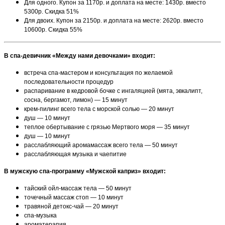
Для одного. Купон за 1170р. и доплата на месте: 1430р. вместо
5300р. Скидка 51%
Для двоих. Купон за 2150р. и доплата на месте: 2620р. вместо
10600р. Скидка 55%
В спа-девичник «Между нами девочками» входит:
встреча спа-мастером и консультация по желаемой
последовательности процедур
распаривание в кедровой бочке с ингаляцией (мята, эвкалипт,
сосна, бергамот, лимон) — 15 минут
крем-пилинг всего тела с морской солью — 20 минут
душ — 10 минут
теплое обертывание с грязью Мертвого моря — 35 минут
душ — 10 минут
расслабляющий аромамассаж всего тела — 50 минут
расслабляющая музыка и чаепитие
В мужскую спа-программу «Мужской каприз» входит:
тайский ойл-массаж тела — 50 минут
точечный массаж стоп — 10 минут
травяной детокс-чай — 20 минут
спа-музыка
ароматерапия