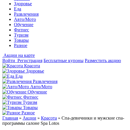
Здоровье
Еда
Развлечения
Авто/Мото
Обучение
Фитнес
Туризм
Товары
Разное
Акции на карте
Войти
Регистрация
Бесплатные купоны
Разместить акцию
Красота
Здоровье
Еда
Развлечения
Авто/Мото
Обучение
Фитнес
Туризм
Товары
Разное
Главная
»
Акции
»
Красота
»
Спа-девичники и мужские спа-
программы салоне Spa Lotos