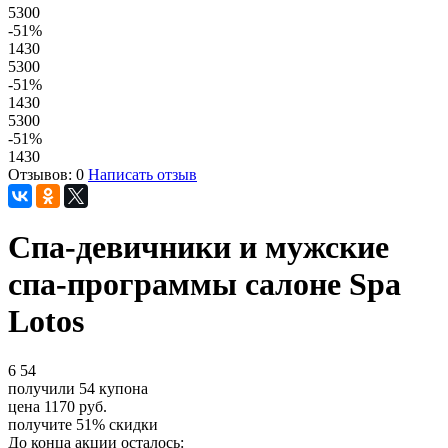
5300
-51
%
1430
5300
-51
%
1430
5300
-51
%
1430
Отзывов: 0
Написать отзыв
Спа-девичники и мужские
спа-программы салоне Spa
Lotos
6
54
получили
54
купона
цена
1170
руб.
получите
51%
скидки
До конца акции осталось: