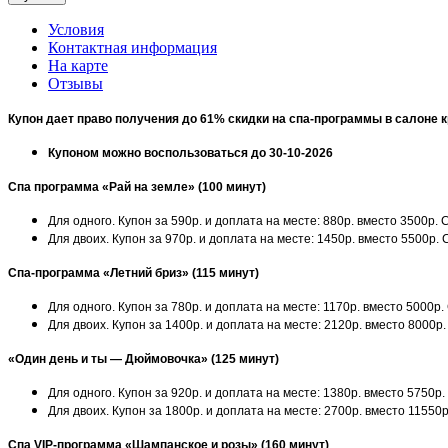
Условия
Контактная информация
На карте
Отзывы
Купон дает право получения до 61% скидки на спа-программы в
салоне к
Купоном можно воспользоваться до 30-10-2026
Спа программа «Рай на земле» (100 минут)
Для одного. Купон за 590р. и доплата на месте: 880р. вместо 3500р.
Для двоих. Купон за 970р. и доплата на месте: 1450р. вместо 5500р.
Спа-программа «Летний бриз» (115 минут)
Для одного. Купон за 780р. и доплата на месте: 1170р. вместо 5000р
Для двоих. Купон за 1400р. и доплата на месте: 2120р. вместо 8000р
«Один день и ты — Дюймовочка» (125 минут)
Для одного. Купон за 920р. и доплата на месте: 1380р. вместо 5750р
Для двоих. Купон за 1800р. и доплата на месте: 2700р. вместо 11550
Спа VIP-программа «Шампанское и розы» (160 минут)