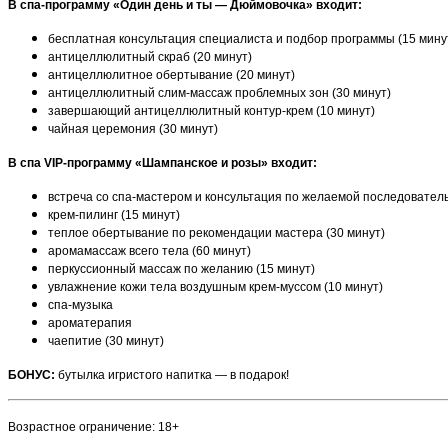
В спа-программу «Один день и ты — Дюймовочка» входит:
бесплатная консультация специалиста и подбор программы (15 мину
антицеллюлитный скраб (20 минут)
антицеллюлитное обертывание (20 минут)
антицеллюлитный слим-массаж проблемных зон (30 минут)
завершающий антицеллюлитный контур-крем (10 минут)
чайная церемония (30 минут)
В спа VIP-программу «Шампанское и розы» входит:
встреча со спа-мастером и консультация по желаемой последовател
крем-пилинг (15 минут)
теплое обертывание по рекомендации мастера (30 минут)
аромамассаж всего тела (60 минут)
перкуссионный массаж по желанию (15 минут)
увлажнение кожи тела воздушным крем-муссом (10 минут)
спа-музыка
ароматерапия
чаепитие (30 минут)
БОНУС:
бутылка игристого напитка — в подарок!
Возрастное ограничение: 18+