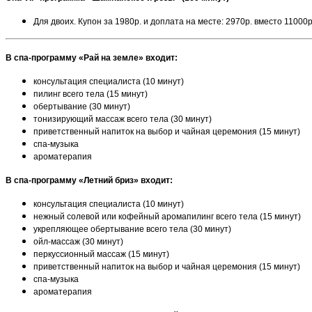
Для двоих. Купон за 1980р. и доплата на месте: 2970р. вместо 11000
В спа-программу «Рай на земле» входит:
консультация специалиста (10 минут)
пилинг всего тела (15 минут)
обертывание (30 минут)
тонизирующий массаж всего тела (30 минут)
приветственный напиток на выбор и чайная церемония (15 минут)
спа-музыка
ароматерапия
В спа-программу «Летний бриз» входит:
консультация специалиста (10 минут)
нежный солевой или кофейный аромапилинг всего тела (15 минут)
укрепляющее обертывание всего тела (30 минут)
ойл-массаж (30 минут)
перкуссионный массаж (15 минут)
приветственный напиток на выбор и чайная церемония (15 минут)
спа-музыка
ароматерапия