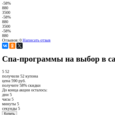
-58
%
880
3500
-58
%
880
3500
-58
%
880
Отзывов: 0
Написать отзыв
Спа-программы на выбор в са
5
52
получили
52
купона
цена
590
руб.
получите
58%
скидки
До конца акции осталось:
дни
5
часы
5
минуты
5
секунды
5