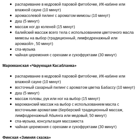
распаривание в кедровой паровой фитобочке, ИК-кабине или
влажной сауне (10 минут)
аромасолевой пилинг с ароматом мимозы (10 минут)
душ (5 минут)
массаж ног до коленей (15 минут)
балийский массаж всего тела с использованием цветочного масла
мимозы на выбор (традиционный, лимфодренажный или
аромаойл-, 50 минут)
спа-музыка
чайная церемония с орехами и сухофруктами (30 минут)
Марокканская «Чарующая Касабланка»
распаривание в кедровой паровой фитобочке, ИК-кабине или
влажной сауне (10 минут)
восточный сахарный пилинг с ароматом цветка Бабассу (10 минут)
душ (5 минут)
массаж головы, рук или ног на выбор (15 минут)
марокканский массаж на выбор с использованием масла с
восточными ароматами (берберский традиционный массаж,
лимфодренажный Абьянга или медовый, 50 минут)
спа-музыка, консультация массажиста
чайная церемония с орехами и сухофруктами (30 минут)
Финская «Зимняя сказка»