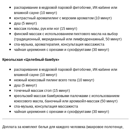
распаривание в кедровой паровой фитобочке, ИК-кабине или
влажной сауне (10 минут)
контрастный аромапилинг с морским ароматом (10 минут)
душ (5 минут)
массаж головы, рук или ног (15 минут)
финский массаж с использованием пихтового масла на выбор
(традиционный, меридианный или лимфодренажный, 50 минут)
спа-музыка, ароматерапия, консультация массажиста
чайная церемония с орехами и сухофруктами (30 минут)
Креольская «Целебный бамбук»
распаривание в кедровой паровой фитобочке, ИК-кабине или
влажной сауне (10 минут)
нежный кокосовый пилинг всего тела (10 минут)
душ (5 минут)
точечный массаж стоп (15 минут)
креольский массаж бамбуковыми палочками с использованием
кокосового масла, баночный или аромаойл-массаж (50 минут)
спа-музыка, консультация массажиста
чайная церемония с орехами и сухофруктами (30 минут)
Доплата за комплект белья для каждого человека (махровое полотенце,