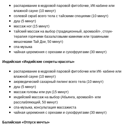
распаривание в кедровой паровой фитобочке, ИК-кабине или
влажной сауне (10 минут)
солевой скраб всего тела с тайскими специями (10 минут)
душ (5 минут)
массаж ног (15 минут)
тайский массаж на выбор (традиционный, аромаойл-, стоун-
терапия горячими базальтовыми камнями или травяными
мешочками Тай Дзи, 50 минут)
спа-музыка
чайная церемония с орехами и сухофруктами (30 минут)
Индийская «Индийские секреты красоты»
распаривание в кедровой паровой фитобочке или ИК- кабине или
влажной сауне (10 минут)
аюрведический сахарный пилинг всего тела (10 минут)
душ (5 минут)
массаж головы или рук (15 минут)
индийский массаж на выбор (Абьянга, аромаойл- или
расслабляющий, 50 минут)
спа-музыка, консультация массажиста
чайная церемония с орехами и сухофруктами (30 минут)
Балийская «Отпуск мечты»