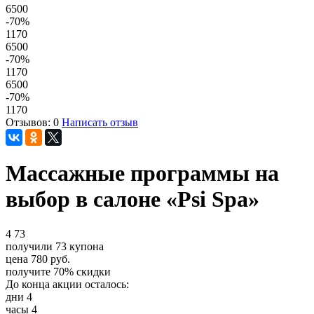
6500
-70
%
1170
6500
-70
%
1170
6500
-70
%
1170
Отзывов: 0
Написать отзыв
Массажные программы на
выбор в салоне «Psi Spa»
4
73
получили
73
купона
цена
780
руб.
получите
70%
скидки
До конца акции осталось:
дни
4
часы
4