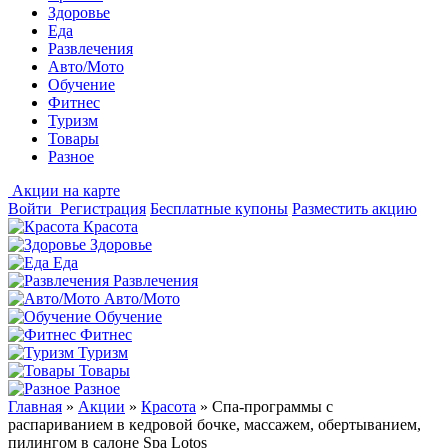
Здоровье
Еда
Развлечения
Авто/Мото
Обучение
Фитнес
Туризм
Товары
Разное
Акции на карте
Войти
Регистрация
Бесплатные купоны
Разместить акцию
Красота
Здоровье
Еда
Развлечения
Авто/Мото
Обучение
Фитнес
Туризм
Товары
Разное
Главная
»
Акции
»
Красота
»
Спа-программы с
распариванием в кедровой бочке, массажем, обертыванием,
пилингом в салоне Spa Lotos