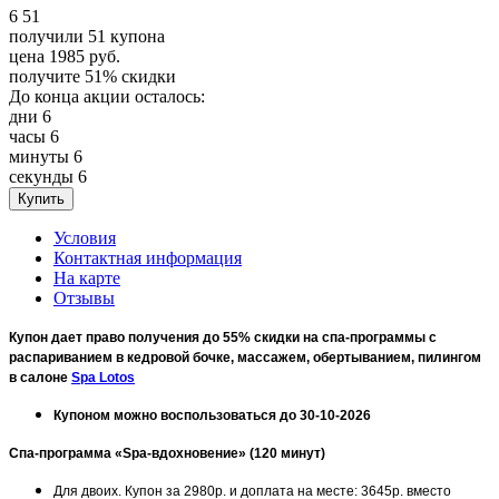
6
51
получили
51
купона
цена
1985
руб.
получите
51%
скидки
До конца акции осталось:
дни
6
часы
6
минуты
6
секунды
6
Условия
Контактная информация
На карте
Отзывы
Купон дает право получения до 55% скидки на спа-программы с
распариванием в кедровой бочке, массажем, обертыванием, пилингом
в салоне
Spa Lotos
Купоном можно воспользоваться до 30-10-2026
Спа-программа «Spa-вдохновение» (120 минут)
Для двоих. Купон за 2980р. и доплата на месте: 3645р. вместо