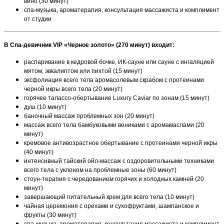
вино (30 минут)
спа-музыка, ароматерапия, консультация массажиста и комплимент
от студии
В Спа-девичник
VIP «Черное золото» (270 минут) входит:
распаривание в кедровой бочке, ИК-сауне или сауне с ингаляцией
мятом, эвкалиптом или пихтой (15 минут)
эксфолиация всего тела аромасолевым скрабом с протеинами
черной икры всего тела (20 минут)
горячее талассо-обертывание Luxury Caviar по зонам (15 минут)
душ (10 минут)
баночный массаж проблемных зон (20 минут)
массаж всего тела бамбуковыми вениками с аромамаслами (20
минут)
кремовое антивозрастное обертывание с протеинами черной икры
(40 минут)
интенсивный тайский ойл-массаж с оздоровительными техниками
всего тела с уклоном на проблемные зоны (60 минут)
стоун-терапия с чередованием горячих и холодных камней (20
минут)
завершающий питательный крем для всего тела (10 минут)
чайная церемония с орехами и сухофруктами, шампанское и
фрукты (30 минут)
спа-музыка, ароматерапия, консультация массажиста и комплимент