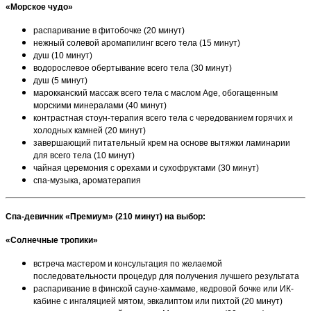
«Морское чудо»
распаривание в фитобочке (20 минут)
нежный солевой аромапилинг всего тела (15 минут)
душ (10 минут)
водорослевое обертывание всего тела (30 минут)
душ (5 минут)
марокканский массаж всего тела с маслом Age, обогащенным
морскими минералами (40 минут)
контрастная стоун-терапия всего тела с чередованием горячих и
холодных камней (20 минут)
завершающий питательный крем на основе вытяжки ламинарии
для всего тела (10 минут)
чайная церемония с орехами и сухофруктами (30 минут)
спа-музыка, ароматерапия
Спа-девичник «Премиум» (210 минут) на выбор:
«Солнечные тропики»
встреча мастером и консультация по желаемой
последовательности процедур для получения лучшего результата
распаривание в финской сауне-хаммаме, кедровой бочке или ИК-
кабине с ингаляцией мятом, эвкалиптом или пихтой (20 минут)