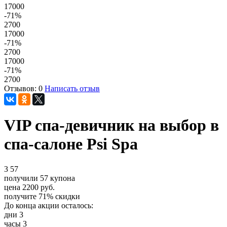
17000
-71
%
2700
17000
-71
%
2700
17000
-71
%
2700
Отзывов: 0
Написать отзыв
VIP спа-девичник на выбор в
спа-салоне Psi Spa
3
57
получили
57
купона
цена
2200
руб.
получите
71%
скидки
До конца акции осталось:
дни
3
часы
3