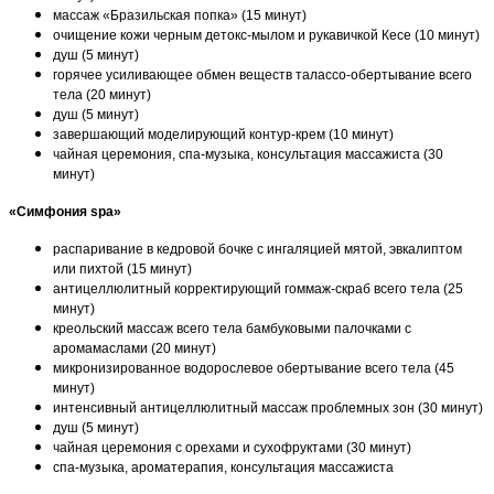
массаж «Бразильская попка» (15 минут)
очищение кожи черным детокс-мылом и рукавичкой Кесе (10 минут)
душ (5 минут)
горячее усиливающее обмен веществ талассо-обертывание всего
тела (20 минут)
душ (5 минут)
завершающий моделирующий контур-крем (10 минут)
чайная церемония, спа-музыка, консультация массажиста (30
минут)
«Симфония spa»
распаривание в кедровой бочке с ингаляцией мятой, эвкалиптом
или пихтой (15 минут)
антицеллюлитный корректирующий гоммаж-скраб всего тела (25
минут)
креольский массаж всего тела бамбуковыми палочками с
аромамаслами (20 минут)
микронизированное водорослевое обертывание всего тела (45
минут)
интенсивный антицеллюлитный массаж проблемных зон (30 минут)
душ (5 минут)
чайная церемония с орехами и сухофруктами (30 минут)
спа-музыка, ароматерапия, консультация массажиста