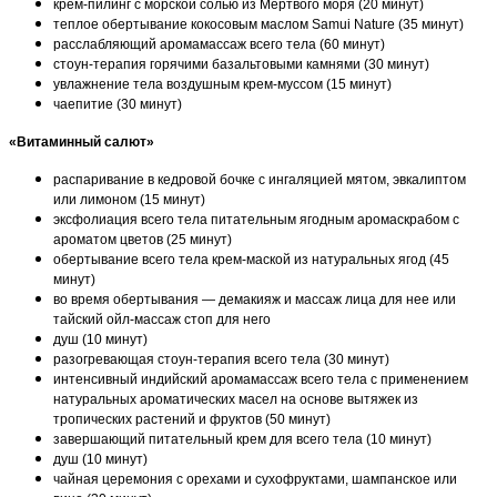
крем-пилинг с морской солью из Мертвого моря (20 минут)
теплое обертывание кокосовым маслом Samui Nature (35 минут)
расслабляющий аромамассаж всего тела (60 минут)
стоун-терапия горячими базальтовыми камнями (30 минут)
увлажнение тела воздушным крем-муссом (15 минут)
чаепитие (30 минут)
«Витаминный салют»
распаривание в кедровой бочке с ингаляцией мятом, эвкалиптом
или лимоном (15 минут)
эксфолиация всего тела питательным ягодным аромаскрабом с
ароматом цветов (25 минут)
обертывание всего тела крем-маской из натуральных ягод (45
минут)
во время обертывания — демакияж и массаж лица для нее или
тайский ойл-массаж стоп для него
душ (10 минут)
разогревающая стоун-терапия всего тела (30 минут)
интенсивный индийский аромамассаж всего тела с применением
натуральных ароматических масел на основе вытяжек из
тропических растений и фруктов (50 минут)
завершающий питательный крем для всего тела (10 минут)
душ (10 минут)
чайная церемония с орехами и сухофруктами, шампанское или