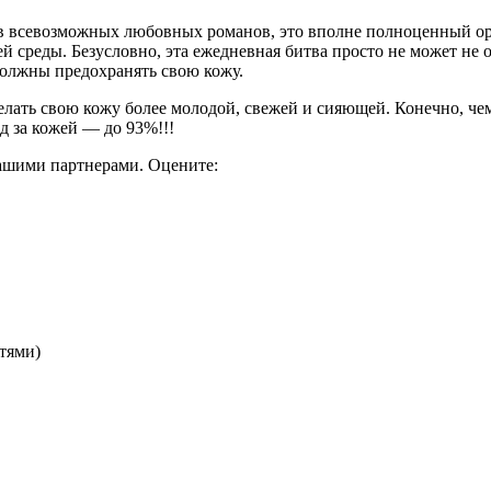
ров всевозможных любовных романов, это вполне полноценный 
й среды. Безусловно, эта ежедневная битва просто не может не
должны предохранять свою кожу.
лать свою кожу более молодой, свежей и сияющей. Конечно, чем
д за кожей — до 93%!!!
ашими партнерами. Оцените:
тями)