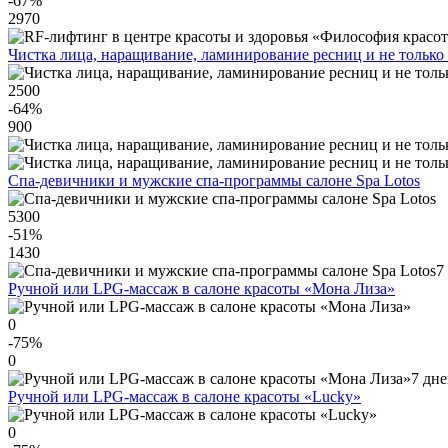
-67
%
2970
Чистка лица, наращивание, ламинирование ресниц и не только
2500
-64
%
900
Спа-девичники и мужские спа-программы салоне Spa Lotos
5300
-51
%
1430
7
Ручной или LPG-массаж в салоне красоты «Мона Лиза»
0
-75
%
0
7 дн
Ручной или LPG-массаж в салоне красоты «Lucky»
0