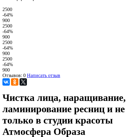
2500
-64
%
900
2500
-64
%
900
2500
-64
%
900
2500
-64
%
900
Отзывов: 0
Написать отзыв
Чистка лица, наращивание,
ламинирование ресниц и не
только в студии красоты
Атмосфера Образа