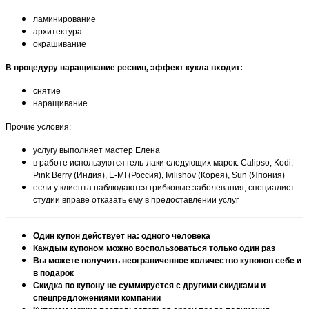
ламинирование
архитектура
окрашивание
В процедуру н
аращивание ресниц, эффект кукла входит:
снятие
наращивание
Прочие условия:
услугу выполняет мастер Елена
в работе используются гель-лаки следующих марок: Calipso, Kodi,
Pink Berry (Индия), E-MI (Россия), Ivilishov (Корея), Sun (Япония)
если у клиента наблюдаются грибковые заболевания, специалист
студии вправе отказать ему в предоставлении услуг
Один купон действует на: одного человека
Каждым купоном можно воспользоваться только один раз
Вы можете получить неограниченное количество купонов себе и
в подарок
Скидка по купону не суммируется с другими скидками и
спецпредложениями компании