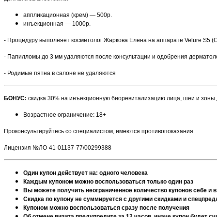
аппликационная (крем) — 500р.
инъекционная — 1000р.
- Процедуру выполняет косметолог Жаркова Елена на аппарате Velure S5 (
- Папилломы до 3 мм удаляются после консультации и одобрения дерматол
- Родимые пятна в салоне не удаляются
БОНУС:
скидка 30% на инъекционную биоревитализацию лица, шеи и зоны де
Возрастное ограничение: 18+
Проконсультируйтесь со специалистом, имеются противопоказания
Лицензия №ЛО-41-01137-77/00299388
Один купон действует на: одного человека
Каждым купоном можно воспользоваться только один раз
Вы можете получить неограниченное количество купонов себе и в
Скидка по купону не суммируется с другими скидками и спецпре
Купоном можно воспользоваться сразу после получения
Об отмене визита предупредите за 12 часов, иначе купон будет 