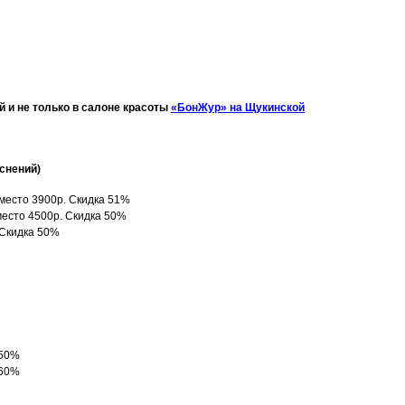
й и не только в салоне красоты
«БонЖур» на Щукинской
снений)
вместо 3900р. Скидка 51%
вместо 4500р. Скидка 50%
 Скидка 50%
 50%
 60%