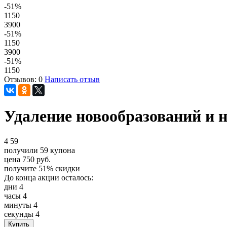
-51
%
1150
3900
-51
%
1150
3900
-51
%
1150
Отзывов: 0
Написать отзыв
Удаление новообразований и 
4
59
получили
59
купона
цена
750
руб.
получите
51%
скидки
До конца акции осталось:
дни
4
часы
4
минуты
4
секунды
4