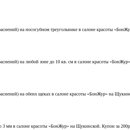
аснений) на носогубном треугольнике в салоне красоты «БонЖур»
снений) на любой зоне до 10 кв. см в салоне красоты «БонЖур» 
аснений) на обеих щеках в салоне красоты «БонЖур» на Щукинско
 3 мм в салоне красоты «БонЖур» на Щукинской. Купон за 200р. 