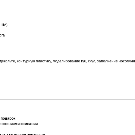
США)
ога
кольте, контурную пластику, моделирование губ, скул, заполнение носогубн
 подарок
дложениями компании
считаться использованным