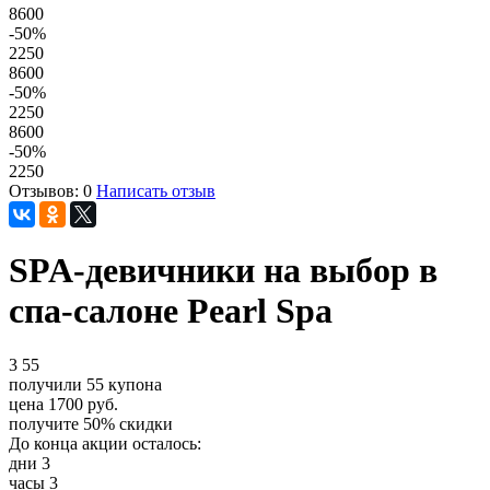
8600
-50
%
2250
8600
-50
%
2250
8600
-50
%
2250
Отзывов: 0
Написать отзыв
SPA-девичники на выбор в
спа-салоне Pearl Spa
3
55
получили
55
купона
цена
1700
руб.
получите
50%
скидки
До конца акции осталось:
дни
3
часы
3