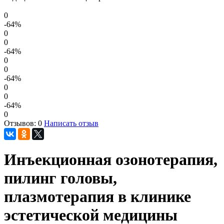
0
-64
%
0
0
-64
%
0
0
-64
%
0
0
-64
%
0
Отзывов: 0
Написать отзыв
Инъекционная озонотерапия,
пилинг головы,
плазмотерапия в клинике
эстетической медицины