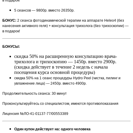
в подарок!
5 сеансов — 9800р. вместо 26350р.
БОНУС:
2 сеанса фотодинамической терапии на аппарате Heleo4 (без
нанесения активного геля) + консультация трихолога (без трихоскопии) —
в подарок!
БОНУСЫ:
скидка 50% на расширенную консультацию врача-
трихолога и трихоскопию — 1450р. вместо 2900р.
(скидка действует в течение 2 недель с начала
посещения курса основной процедуры)
скидка 50% на 1 сеанс процедуры Hydro Peel (чистка, пилинг и
увлажнение лица) — 2450р. вместо 4900р.
Продолжительность сеанса: 30 минут
Проконсультируйтесь со специалистом, имеются противопоказания
Лицензия №ЛО-41-01137-77/00553389
Один купон действует на: одного человека