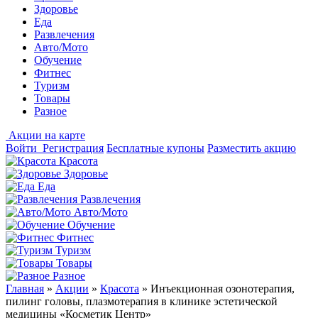
Здоровье
Еда
Развлечения
Авто/Мото
Обучение
Фитнес
Туризм
Товары
Разное
Акции на карте
Войти
Регистрация
Бесплатные купоны
Разместить акцию
Красота
Здоровье
Еда
Развлечения
Авто/Мото
Обучение
Фитнес
Туризм
Товары
Разное
Главная
»
Акции
»
Красота
»
Инъекционная озонотерапия,
пилинг головы, плазмотерапия в клинике эстетической
медицины «Косметик Центр»