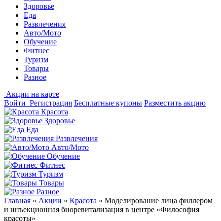
Здоровье
Еда
Развлечения
Авто/Мото
Обучение
Фитнес
Туризм
Товары
Разное
Акции на карте
Войти
Регистрация
Бесплатные купоны
Разместить акцию
Красота
Здоровье
Еда
Развлечения
Авто/Мото
Обучение
Фитнес
Туризм
Товары
Разное
Главная
»
Акции
»
Красота
»
Моделирование лица филлером
и инъекционная биоревитализация в центре «Философия
красоты»