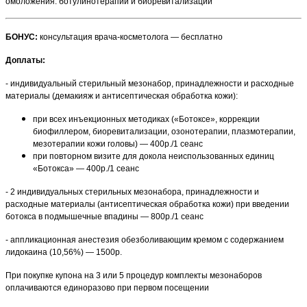
омоложения: ботулинотерапии и биоревитализации
БОНУС:
консультация врача-косметолога — бесплатно
Доплаты:
- индивидуальный стерильный мезонабор, принадлежности и расходные
материалы (демакияж и антисептическая обработка кожи):
при всех инъекционных методиках («Ботоксе», коррекции
биофиллером, биоревитализации, озонотерапии, плазмотерапии,
мезотерапии кожи головы) — 400р./1 сеанс
при повторном визите для докола неиспользованных единиц
«Ботокса» — 400р./1 сеанс
- 2 индивидуальных стерильных мезонабора, принадлежности и
расходные материалы (антисептическая обработка кожи) при введении
ботокса в подмышечные впадины — 800р./1 сеанс
- аппликационная анестезия обезболивающим кремом с содержанием
лидокаина (10,56%) — 1500р.
При покупке купона на 3 или 5 процедур комплекты мезонаборов
оплачиваются единоразово при первом посещении