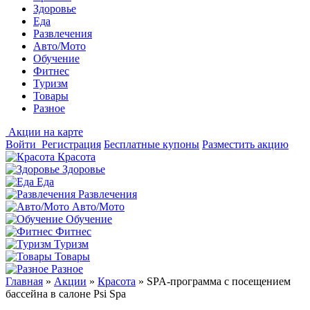
Здоровье
Еда
Развлечения
Авто/Мото
Обучение
Фитнес
Туризм
Товары
Разное
Акции на карте
Войти
Регистрация
Бесплатные купоны
Разместить акцию
Красота
Здоровье
Еда
Развлечения
Авто/Мото
Обучение
Фитнес
Туризм
Товары
Разное
Главная
»
Акции
»
Красота
»
SPA-программа с посещением
бассейна в салоне Psi Spa