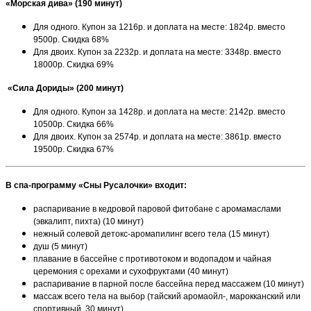
«Морская дива» (190 минут)
Для одного. Купон за 1216р. и доплата на месте: 1824р. вместо
9500р. Скидка 68%
Для двоих. Купон за 2232р. и доплата на месте: 3348р. вместо
18000р. Скидка 69%
«Сила Дориды» (200 минут)
Для одного. Купон за 1428р. и доплата на месте: 2142р. вместо
10500р. Скидка 66%
Для двоих. Купон за 2574р. и доплата на месте: 3861р. вместо
19500р. Скидка 67%
В спа-программу «Сны Русалочки» входит:
распаривание в кедровой паровой фитобане с аромамаслами
(эвкалипт, пихта) (10 минут)
нежный солевой детокс-аромапилинг всего тела (15 минут)
душ (5 минут)
плавание в бассейне с противотоком и водопадом и чайная
церемония с орехами и сухофруктами (40 минут)
распаривание в парной после бассейна перед массажем (10 минут)
массаж всего тела на выбор (тайский аромаойл-, марокканский или
спортивный, 30 минут)