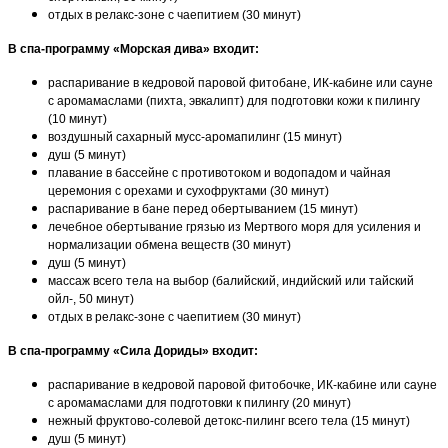
отдых в релакс-зоне с чаепитием (30 минут)
В спа-программу «Морская дива» входит:
распаривание в кедровой паровой фитобане, ИК-кабине или сауне
с аромамаслами (пихта, эвкалипт) для подготовки кожи к пилингу
(10 минут)
воздушный сахарный мусс-аромапилинг (15 минут)
душ (5 минут)
плавание в бассейне с противотоком и водопадом и чайная
церемония с орехами и сухофруктами (30 минут)
распаривание в бане перед обертыванием (15 минут)
лечебное обертывание грязью из Мертвого моря для усиления и
нормализации обмена веществ (30 минут)
душ (5 минут)
массаж всего тела на выбор (балийский, индийский или тайский
ойл-, 50 минут)
отдых в релакс-зоне с чаепитием (30 минут)
В спа-программу «Сила Дориды» входит:
распаривание в кедровой паровой фитобочке, ИК-кабине или сауне
с аромамаслами для подготовки к пилингу (20 минут)
нежный фруктово-солевой детокс-пилинг всего тела (15 минут)
душ (5 минут)