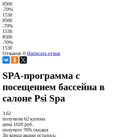
8500
-70
%
1530
8500
-70
%
1530
8500
-70
%
1530
Отзывов: 0
Написать отзыв
SPA-программа с
посещением бассейна в
салоне Psi Spa
3
62
получили
62
купона
цена
1020
руб.
получите
70%
скидки
До конца акции осталось: