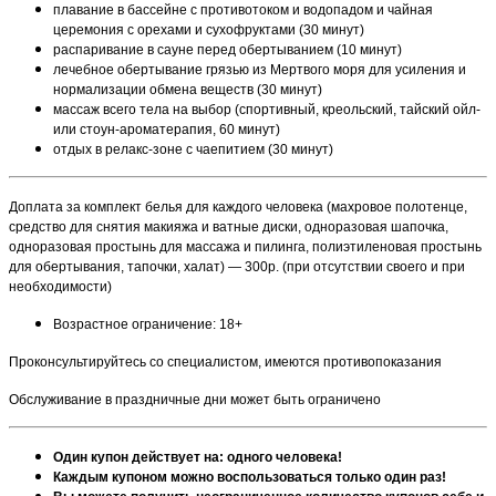
плавание в бассейне с противотоком и водопадом и чайная
церемония с орехами и сухофруктами (30 минут)
распаривание в сауне перед обертыванием (10 минут)
лечебное обертывание грязью из Мертвого моря для усиления и
нормализации обмена веществ (30 минут)
массаж всего тела на выбор (спортивный, креольский, тайский ойл-
или стоун-ароматерапия, 60 минут)
отдых в релакс-зоне с чаепитием (30 минут)
Доплата за комплект белья для каждого человека (махровое полотенце,
средство для снятия макияжа и ватные диски, одноразовая шапочка,
одноразовая простынь для массажа и пилинга, полиэтиленовая простынь
для обертывания, тапочки, халат) — 300р. (при отсутствии своего и при
необходимости)
Возрастное ограничение: 18+
Проконсультируйтесь со специалистом, имеются противопоказания
Обслуживание в праздничные дни может быть ограничено
Один купон действует на: одного человека!
Каждым купоном можно воспользоваться только один раз!