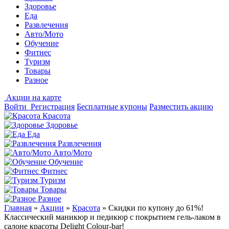
Здоровье
Еда
Развлечения
Авто/Мото
Обучение
Фитнес
Туризм
Товары
Разное
Акции на карте
Войти
Регистрация
Бесплатные купоны
Разместить акцию
Красота
Здоровье
Еда
Развлечения
Авто/Мото
Обучение
Фитнес
Туризм
Товары
Разное
Главная
»
Акции
»
Красота
»
Скидки по купону до 61%!
Классический маникюр и педикюр с покрытием гель-лаком в
салоне красоты Delight Colour-bar!