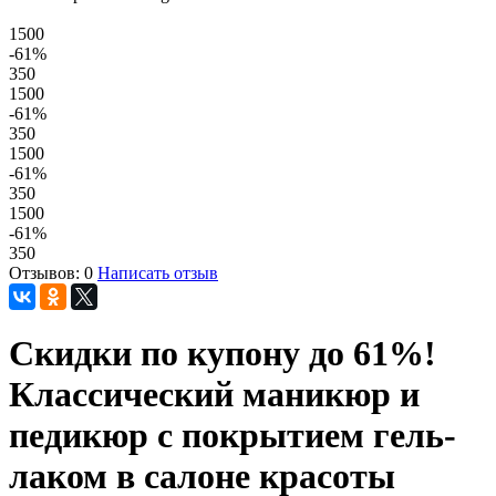
1500
-61
%
350
1500
-61
%
350
1500
-61
%
350
1500
-61
%
350
Отзывов: 0
Написать отзыв
Скидки по купону до 61%!
Классический маникюр и
педикюр с покрытием гель-
лаком в салоне красоты