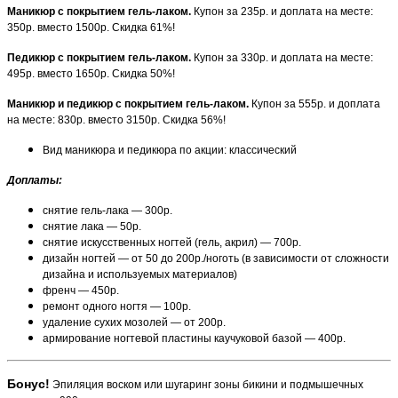
Маникюр с покрытием гель-лаком.
Купон за 235р. и доплата на месте:
350р. вместо 1500р. Скидка 61%!
Педикюр с покрытием гель-лаком.
Купон за 330р. и доплата на месте:
495р. вместо 1650р. Скидка 50%!
Маникюр и педикюр с покрытием гель-лаком.
Купон за 555р. и доплата
на месте: 830р. вместо 3150р. Скидка 56%!
Вид маникюра и педикюра по акции: классический
Доплаты
:
снятие гель-лака — 300р.
снятие лака — 50р.
снятие искусственных ногтей (гель, акрил) — 700р.
дизайн ногтей — от 50 до 200р./ноготь (в зависимости от сложности
дизайна и используемых материалов)
френч — 450р.
ремонт одного ногтя — 100р.
удаление сухих мозолей — от 200р.
армирование ногтевой пластины каучуковой базой — 400р.
Бонус!
Эпиляция воском или шугаринг зоны бикини и подмышечных