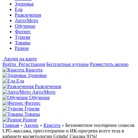
Здоровье
Еда
Развлечения
Авто/Мото
Обучение
Фитнес
Туризм
Товары
Разное
Акции на карте
Войти
Регистрация
Бесплатные купоны
Разместить акцию
Красота
Здоровье
Еда
Развлечения
Авто/Мото
Обучение
Фитнес
Туризм
Товары
Разное
Главная
»
Акции
»
Красота
»
Безлимитное посещение сеансов
LPG-массажа, прессотерапии и ИК-прогрева всего тела в
кабинете косметологии Grinda! Скидка 91%!