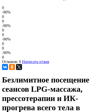
0
-90
%
0
0
-90
%
0
0
-90
%
0
0
-90
%
0
Отзывов: 0
Написать отзыв
Безлимитное посещение
сеансов LPG-массажа,
прессотерапии и ИК-
прогрева всего тела в