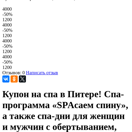
4000
-50
%
1200
4000
-50
%
1200
4000
-50
%
1200
4000
-50
%
1200
Отзывов: 0
Написать отзыв
Купон на спа в Питере! Спа-
программа «SPAсаем спину»,
а также спа-дни для женщин
и мужчин с обертыванием,