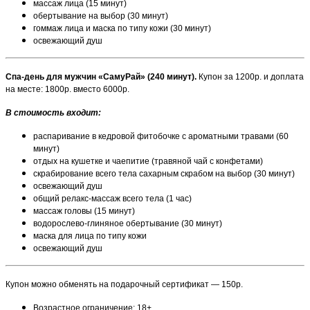
массаж лица (15 минут)
обертывание на выбор (30 минут)
гоммаж лица и маска по типу кожи (30 минут)
освежающий душ
Спа-день для мужчин «СамуРай» (240 минут).
Купон за 1200р. и доплата
на месте: 1800р. вместо 6000р.
В стоимость входит:
распаривание в кедровой фитобочке с ароматными травами (60
минут)
отдых на кушетке и чаепитие (травяной чай с конфетами)
скрабирование всего тела сахарным скрабом на выбор (30 минут)
освежающий душ
общий релакс-массаж всего тела (1 час)
массаж головы (15 минут)
водорослево-глиняное обертывание (30 минут)
маска для лица по типу кожи
освежающий душ
Купон можно обменять на подарочный сертификат — 150р.
Возрастное ограничение: 18+