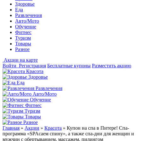
Здоровье
Еда
Развлечения
Авто/Мото
Обучение
Фитнес
Туризм
Товары
Разное
Акции на карте
Войти
Регистрация
Бесплатные купоны
Разместить акцию
Красота
Здоровье
Еда
Развлечения
Авто/Мото
Обучение
Фитнес
Туризм
Товары
Разное
Главная
»
Акции
»
Красота
»
Купон на спа в Питере! Спа-
программа «SPAсаем спину», а также спа-дни для женщин и
мужчин с обертыванием, массажем, пилингом