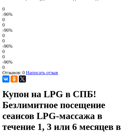
0
-96
%
0
0
-96
%
0
0
-96
%
0
0
-96
%
0
Отзывов: 0
Написать отзыв
Купон на LPG в СПБ!
Безлимитное посещение
сеансов LPG-массажа в
течение 1, 3 или 6 месяцев в