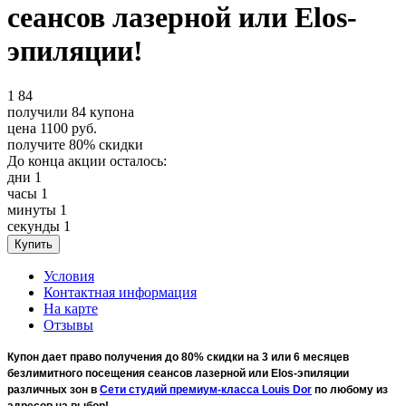
сеансов лазерной или Elos-
эпиляции!
1
84
получили
84
купона
цена
1100
руб.
получите
80%
скидки
До конца акции осталось:
дни
1
часы
1
минуты
1
секунды
1
Условия
Контактная информация
На карте
Отзывы
Купон дает право получения до 80% скидки на 3 или 6 месяцев
безлимитного посещения сеансов лазерной или Elos-эпиляции
различных зон в
Сети студий премиум-класса Louis Dor
по любому из
адресов на выбор!