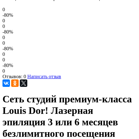
0
-80
%
0
0
-80
%
0
0
-80
%
0
0
-80
%
0
Отзывов: 0
Написать отзыв
Сеть студий премиум-класса
Louis Dor! Лазерная
эпиляция 3 или 6 месяцев
безлимитного посещения