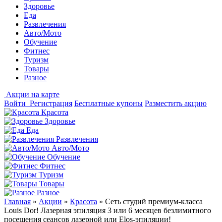
Здоровье
Еда
Развлечения
Авто/Мото
Обучение
Фитнес
Туризм
Товары
Разное
Акции на карте
Войти
Регистрация
Бесплатные купоны
Разместить акцию
Красота
Здоровье
Еда
Развлечения
Авто/Мото
Обучение
Фитнес
Туризм
Товары
Разное
Главная
»
Акции
»
Красота
»
Сеть студий премиум-класса
Louis Dor! Лазерная эпиляция 3 или 6 месяцев безлимитного
посещения сеансов лазерной или Elos-эпиляции!