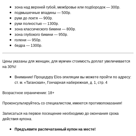
зона над верхней губой, межбровье или подбородок — 300р.
подмышечные впадины — 500р.
руки до локтя — 900р.
руки полностью — 1300р.
зона классического бикини — 800р.
зона глубокого бикини — 950р.
голени — 950р.
бедра — 1300р.
Цены указаны для женщин, для мужчин стоимость доплат увеличивается
на 30%!
Внимание! Процедуру Elos-эпиляции вы можете пройти по адресу:
ст. м. «Таганская», Гончарная набережная, д. 1, стр. 4
Возрастное ограничение: 18+
Проконсультируйтесь со специалистом, имеются противопоказания!
Записаться на первое посещение необходимо до окончания срока
действия купона.
Предъявите распечатанный купон на месте!