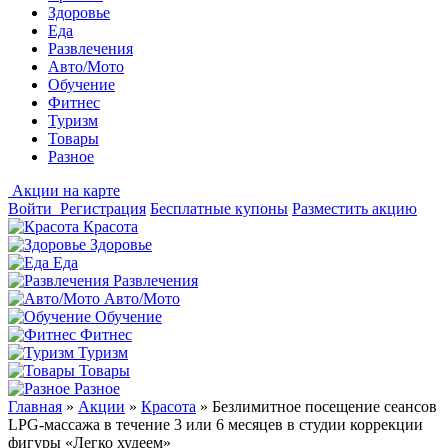
Здоровье
Еда
Развлечения
Авто/Мото
Обучение
Фитнес
Туризм
Товары
Разное
Акции на карте
Войти
Регистрация
Бесплатные купоны
Разместить акцию
Красота
Здоровье
Еда
Развлечения
Авто/Мото
Обучение
Фитнес
Туризм
Товары
Разное
Главная
»
Акции
»
Красота
»
Безлимитное посещение сеансов
LPG-массажа в течение 3 или 6 месяцев в студии коррекции
фигуры «Легко худеем»