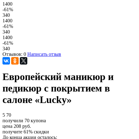
1400
-61
%
340
1400
-61
%
340
1400
-61
%
340
Отзывов: 0
Написать отзыв
Европейский маникюр и
педикюр с покрытием в
салоне «Lucky»
5
70
получили
70
купона
цена
208
руб.
получите
61%
скидки
До конца акции осталось: