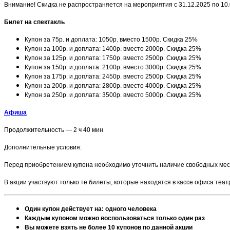
Внимание! Скидка не распространяется на мероприятия с 31.12.2025 по 10
Билет на спектакль
Купон за 75р. и доплата: 1050р. вместо 1500р. Скидка 25%
Купон за 100р. и доплата: 1400р. вместо 2000р. Скидка 25%
Купон за 125р. и доплата: 1750р. вместо 2500р. Скидка 25%
Купон за 150р. и доплата: 2100р. вместо 3000р. Скидка 25%
Купон за 175р. и доплата: 2450р. вместо 2500р. Скидка 25%
Купон за 200р. и доплата: 2800р. вместо 4000р. Скидка 25%
Купон за 250р. и доплата: 3500р. вместо 5000р. Скидка 25%
Афиша
Продолжительность — 2 ч 40 мин
Дополнительные условия:
Перед приобретением купона необходимо уточнить наличие свободных мест
В акции участвуют только те билеты, которые находятся в кассе офиса теа
Один купон действует на: одного человека
Каждым купоном можно воспользоваться только один раз
Вы можете взять не более 10 купонов по данной акции