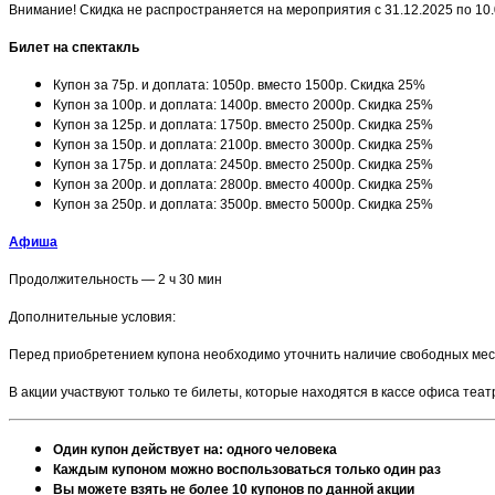
Внимание! Скидка не распространяется на мероприятия с 31.12.2025 по 10
Билет на спектакль
Купон за 75р. и доплата: 1050р. вместо 1500р. Скидка 25%
Купон за 100р. и доплата: 1400р. вместо 2000р. Скидка 25%
Купон за 125р. и доплата: 1750р. вместо 2500р. Скидка 25%
Купон за 150р. и доплата: 2100р. вместо 3000р. Скидка 25%
Купон за 175р. и доплата: 2450р. вместо 2500р. Скидка 25%
Купон за 200р. и доплата: 2800р. вместо 4000р. Скидка 25%
Купон за 250р. и доплата: 3500р. вместо 5000р. Скидка 25%
Афиша
Продолжительность — 2 ч 30 мин
Дополнительные условия:
Перед приобретением купона необходимо уточнить наличие свободных мест
В акции участвуют только те билеты, которые находятся в кассе офиса теа
Один купон действует на: одного человека
Каждым купоном можно воспользоваться только один раз
Вы можете взять не более 10 купонов по данной акции