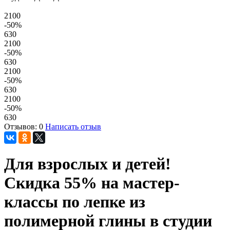
2100
-50
%
630
2100
-50
%
630
2100
-50
%
630
2100
-50
%
630
Отзывов: 0
Написать отзыв
Для взрослых и детей!
Скидка 55% на мастер-
классы по лепке из
полимерной глины в студии