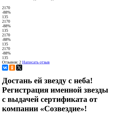
2170
-88
%
135
2170
-88
%
135
2170
-88
%
135
2170
-88
%
135
Отзывов: 2
Написать отзыв
Достань ей звезду с неба!
Регистрация именной звезды
с выдачей сертификата от
компании «Созвездие»!