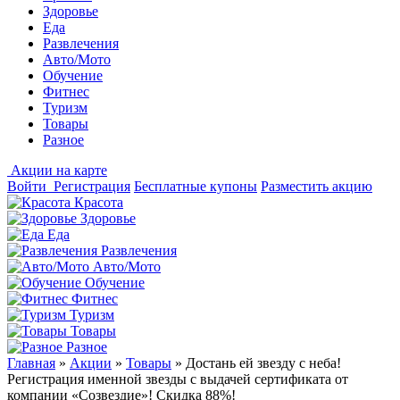
Здоровье
Еда
Развлечения
Авто/Мото
Обучение
Фитнес
Туризм
Товары
Разное
Акции на карте
Войти
Регистрация
Бесплатные купоны
Разместить акцию
Красота
Здоровье
Еда
Развлечения
Авто/Мото
Обучение
Фитнес
Туризм
Товары
Разное
Главная
»
Акции
»
Товары
»
Достань ей звезду с неба!
Регистрация именной звезды с выдачей сертификата от
компании «Созвездие»! Скидка 88%!