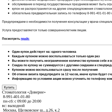
обслуживание в период государственных праздников может быть ог
купон не распространяется на другие спецпредложения стоматологи
обязательна предварительная запись по телефону 8-991-401-01-80 с
Предупреждаем о необходимости получения консультации у врача-специал
Услуга предоставляется только совершеннолетним лицам.
Посмотреть
прайс
Один купон действует на: одного человека
Каждым купоном можно воспользоваться только один раз
Вы можете получить неограниченное количество купонов себе и в
Скидка по купону не суммируется с другими скидками и спецпре
Купоном можно воспользоваться сразу после получения
Об отмене визита предупредите за 12 часов, иначе купон будет 
Информацию по условиям акции можно уточнить по телефону комп
Стоматология «Доверие»
8-991-401-01-80
пн-сб: с 09:00 до 20:00
вс: выходной
Москва, Щелковское ш., д.26, к.2