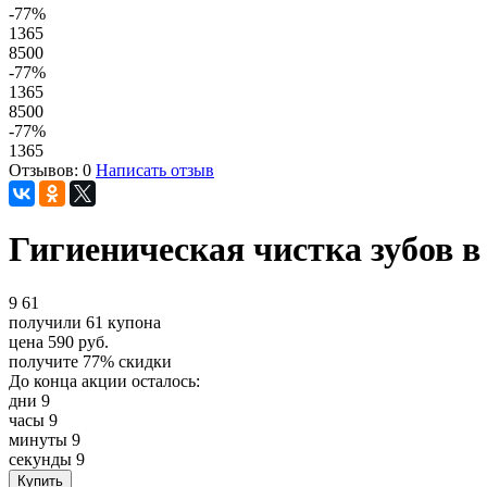
-77
%
1365
8500
-77
%
1365
8500
-77
%
1365
Отзывов: 0
Написать отзыв
Гигиеническая чистка зубов 
9
61
получили
61
купона
цена
590
руб.
получите
77%
скидки
До конца акции осталось:
дни
9
часы
9
минуты
9
секунды
9