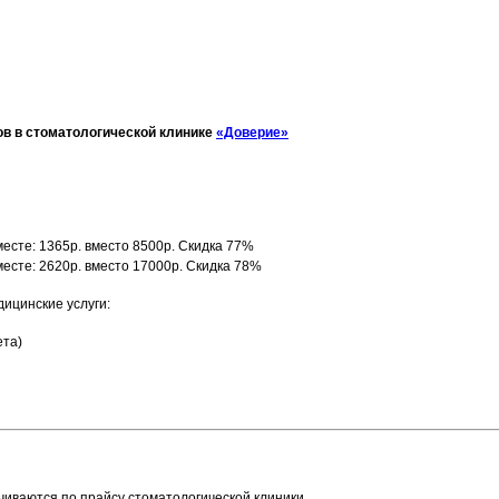
ов в стоматологической клинике
«Доверие»
 месте: 1365р. вместо 8500р. Скидка 77%
 месте: 2620р. вместо 17000р. Скидка 78%
ицинские услуги:
ета)
иваются по прайсу стоматологической клиники