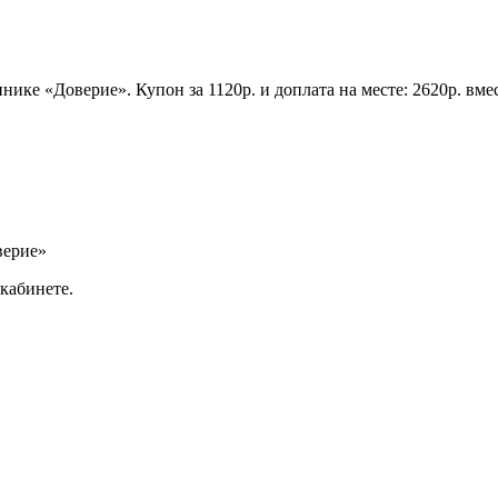
нике «Доверие». Купон за 1120р. и доплата на месте: 2620р. вм
верие»
кабинете.