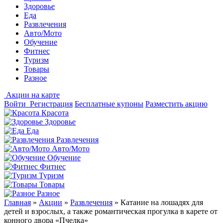
Здоровье
Еда
Развлечения
Авто/Мото
Обучение
Фитнес
Туризм
Товары
Разное
Акции на карте
Войти
Регистрация
Бесплатные купоны
Разместить акцию
Красота
Здоровье
Еда
Развлечения
Авто/Мото
Обучение
Фитнес
Туризм
Товары
Разное
Главная
»
Акции
»
Развлечения
»
Катание на лошадях для
детей и взрослых, а также романтическая прогулка в карете от
конного двора «Пчелка»