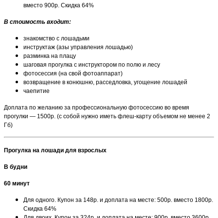
вместо 900р. Скидка 64%
В стоимость входит:
знакомство с лошадьми
инструктаж (азы управления лошадью)
разминка на плацу
шаговая прогулка с инструктором по полю и лесу
фотосессия (на свой фотоаппарат)
возвращение в конюшню, расседловка, угощение лошадей
чаепитие
Доплата по желанию за профессиональную фотосессию во время
прогулки — 1500р. (с собой нужно иметь флеш-карту объемом не менее 2
Гб)
Прогулка на лошади для взрослых
В будни
60 минут
Для одного. Купон за 148р. и доплата на месте: 500р. вместо 1800р.
Скидка 64%
Для двоих. Купон за 324р. и доплата на месте: 900р. вместо 3600р.