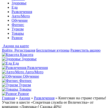
Здоровье
Еда
Развлечения
Авто/Мото
Обучение
Фитнес
Туризм
Товары
Разное
Акции на карте
Войти
Регистрация
Бесплатные купоны
Разместить акцию
Красота
Здоровье
Еда
Развлечения
Авто/Мото
Обучение
Фитнес
Туризм
Товары
Разное
Главная
»
Акции
»
Развлечения
»
Кингсман на страже страны!
Участие в квесте «Секретная служба ее Величества» от
компании «Ловушка»! Скидка 40%!