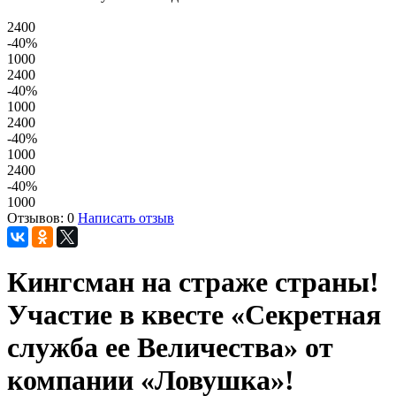
2400
-40
%
1000
2400
-40
%
1000
2400
-40
%
1000
2400
-40
%
1000
Отзывов: 0
Написать отзыв
Кингсман на страже страны!
Участие в квесте «Секретная
служба ее Величества» от
компании «Ловушка»!