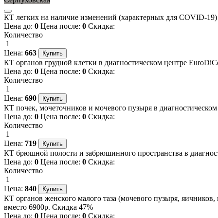
КТ легких на наличие изменений (характерных для COVID-19) в
Цена до:
0
Цена после:
0
Скидка:
Количество
1
Цена:
663
КТ органов грудной клетки в диагностическом центре EuroDiCen
Цена до:
0
Цена после:
0
Скидка:
Количество
1
Цена:
690
КТ почек, мочеточников и мочевого пузыря в диагностическом ц
Цена до:
0
Цена после:
0
Скидка:
Количество
1
Цена:
719
КТ брюшной полости и забрюшинного пространства в диагностич
Цена до:
0
Цена после:
0
Скидка:
Количество
1
Цена:
840
КТ органов женского малого таза (мочевого пузыря, яичников, м
вместо 6900р. Скидка 47%
Цена до:
0
Цена после:
0
Скидка: