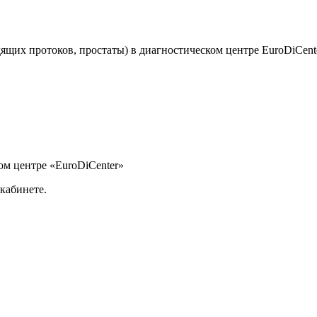
щих протоков, простаты) в диагностическом центре EuroDiCenter.
ом центре «EuroDiCenter»
кабинете.