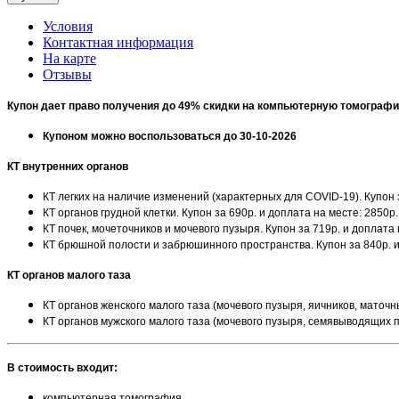
Условия
Контактная информация
На карте
Отзывы
Купон дает право получения до 49% скидки на компьютерную томограф
Купоном можно воспользоваться до 30-10-2026
КТ внутренних органов
КТ легких на наличие изменений (характерных для COVID-19). Купон 
КТ органов грудной клетки. Купон за 690р. и доплата на месте: 2850р
КТ почек, мочеточников и мочевого пузыря. Купон за 719р. и доплата
КТ брюшной полости и забрюшинного пространства. Купон за 840р. и
КТ органов малого таза
КТ органов женского малого таза (мочевого пузыря, яичников, маточны
КТ органов мужского малого таза (мочевого пузыря, семявыводящих пр
В стоимость входит:
компьютерная томография