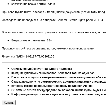
заключение врача-рентгенолога
При себе нужно иметь паспорт и медицинские документы (результаты преды
Исследование проводится на аппарате General Electric LightSpeed VCT 64
В зависимости от сложности и продолжительности исследования каждого 
Возрастное ограничение: 18+
Проконсультируйтесь со специалистом, имеются противопоказания
Лицензия №ЛО-41-01137-77/00361156
Один купон действует на: одного человека
Каждым купоном можно воспользоваться только один раз
Вы можете получить неограниченное количество купонов себе и в
Скидка по купону не суммируется с другими скидками и спецпре
Купоном можно воспользоваться сразу после получения
Об отмене визита предупредите за 12 часов, иначе купон будет 
Информацию по условиям акции можно уточнить по телефону комп