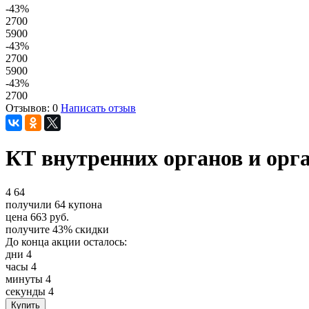
-43
%
2700
5900
-43
%
2700
5900
-43
%
2700
Отзывов: 0
Написать отзыв
КТ внутренних органов и орга
4
64
получили
64
купона
цена
663
руб.
получите
43%
скидки
До конца акции осталось:
дни
4
часы
4
минуты
4
секунды
4