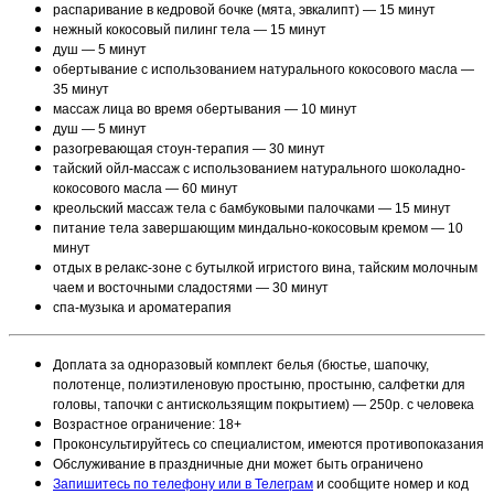
распаривание в кедровой бочке (мята, эвкалипт) — 15 минут
нежный кокосовый пилинг тела — 15 минут
душ — 5 минут
обертывание с использованием натурального кокосового масла —
35 минут
массаж лица во время обертывания — 10 минут
душ — 5 минут
разогревающая стоун-терапия — 30 минут
тайский ойл-массаж с использованием натурального шоколадно-
кокосового масла — 60 минут
креольский массаж тела с бамбуковыми палочками — 15 минут
питание тела завершающим миндально-кокосовым кремом — 10
минут
отдых в релакс-зоне с бутылкой игристого вина, тайским молочным
чаем и восточными сладостями — 30 минут
спа-музыка и ароматерапия
Доплата за одноразовый комплект белья (бюстье, шапочку,
полотенце, полиэтиленовую простыню, простыню, салфетки для
головы, тапочки с антискользящим покрытием) — 250р. с человека
Возрастное ограничение: 18+
Проконсультируйтесь со специалистом, имеются противопоказания
Обслуживание в праздничные дни может быть ограничено
Запишитесь по телефону или в Телеграм
и сообщите номер и код