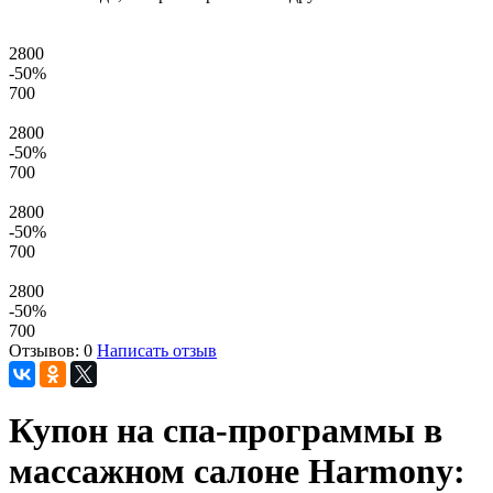
2800
-50
%
700
2800
-50
%
700
2800
-50
%
700
2800
-50
%
700
Отзывов: 0
Написать отзыв
Купон на спа-программы в
массажном салоне Harmony: