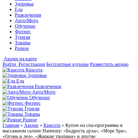
Здоровье
Еда
Развлечения
Авто/Мото
Обучение
Фитнес
Туризм
Товары
Разное
Акции на карте
Войти
Регистрация
Бесплатные купоны
Разместить акцию
Красота
Здоровье
Еда
Развлечения
Авто/Мото
Обучение
Фитнес
Туризм
Товары
Разное
Главная
»
Акции
»
Красота
»
Купон на спа-программы в
массажном салоне Harmony: «Бодрость духа», «Море Spa»,
«Огонь и лед», «Жаркие тропики» и другие