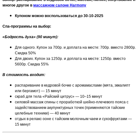
многое другое в
массажном салоне Harmony
Купоном можно воспользоваться до 30-
10-202
5
Спа-программы на выбор
:
«Бодрость духа» (90 минут)
:
Для одного. Купон за 700р. и доплата на месте: 700р. вместо 2800р.
Скидка 50%
Для двоих. Купон за 1250р. и доплата на месте: 1250р. вместо
5600р. Скидка 55%
В стоимость входит:
распаривание в кедровой бочке с аромамаслами (мята, эвкалипт
или бергамот) — 15 минут
скраб для тела «Райский цитрус» — 10–15 минут
силовой массаж спины с проработкой шейно-плечевого пояса с
задействованием акупунктурных точек (применяются тайские
целебные техники) — 40 минут
отдых в релакс-зоне с тайским молочным чаем и сухофруктами —
15 минут