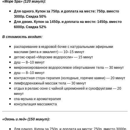
«Море Spa» (120 минут)
:
Для одного. Купон за 750р. и доплата на месте: 750р. вместо
3000р. Скидка 50%
Для двоих. Купон за 1450р. и доплата на месте: 1450р. вместо
6000р. Скидка 52%
В стоимость входит:
распаривание в кедровой бочке с натуральными эфирными
маслами (мята и эвкалипт) — 10–15 минут
детокс-скраб «Морские водоросли» — 15 минут
душ — 8–10 минут
микронизированное водорослевое обертывание тела — 30 минут
душ — 8–10 минут
контрастная стоун-терапия (холодные, горячие камни) — 20 минут
лимфодренажный массаж тела — 30 минут
отдых в релакс-зоне с чайной церемонией и сухофруктами — 20
минут
спа-музыка и ароматерапия
консультация массажиста
«Огонь и лед» (150 минут):
Для одного. Купон за 750р. и доплата на месте: 750р. вместо 3000р.