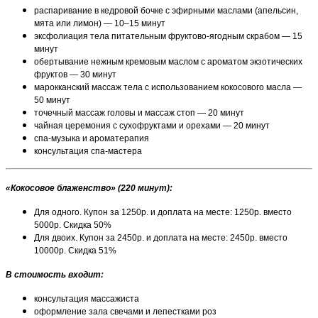
распаривание в кедровой бочке с эфирными маслами (апельсин,
мята или лимон) — 10–15 минут
эксфолиация тела питательным фруктово-ягодным скрабом — 15
минут
обертывание нежным кремовым маслом с ароматом экзотических
фруктов — 30 минут
марокканский массаж тела с использованием кокосового масла —
50 минут
точечный массаж головы и массаж стоп — 20 минут
чайная церемония с сухофруктами и орехами — 20 минут
спа-музыка и ароматерапия
консультация спа-мастера
«Кокосовое блаженство» (220 минут)
:
Для одного. Купон за 1250р. и доплата на месте: 1250р. вместо
5000р. Скидка 50%
Для двоих. Купон за 2450р. и доплата на месте: 2450р. вместо
10000р. Скидка 51%
В стоимость входит:
консультация массажиста
оформление зала свечами и лепестками роз