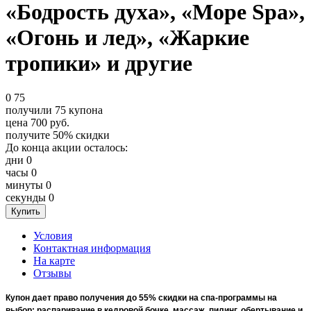
«Бодрость духа», «Море Spa»,
«Огонь и лед», «Жаркие
тропики» и другие
0
75
получили
75
купона
цена
700
руб.
получите
50%
скидки
До конца акции осталось:
дни
0
часы
0
минуты
0
секунды
0
Условия
Контактная информация
На карте
Отзывы
Купон дает право получения до 55% скидки на спа-программы на
выбор: распаривание в кедровой бочке, массаж, пилинг, обертывание и