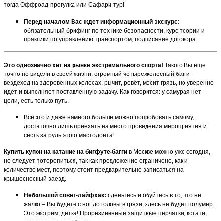
тогда Оффроад-прогулка или Сафари-тур!
Перед началом Вас ждет информационный экскурс:
обязательный брифинг по технике безопасности, курс теории и
практики по управлению транспортом, подписание договора.
Это однозначно хит на рынке экстремального спорта!
Такого Вы еще
точно не видели в своей жизни: огромный четырехколесный багги-
вездеход на здоровенных колесах, рычит, ревёт, месит грязь, но уверенно
идет и выполняет поставленную задачу. Как говорится: у самурая нет
цели, есть только путь.
Всё это и даже намного больше можно попробовать самому,
достаточно лишь приехать на место проведения мероприятия и
сесть за руль этого мастодонта!
Купить купон на катание на бигфуте-багги
в Москве можно уже сегодня,
но следует поторопиться, так как предложение ограничено, как и
количество мест, поэтому стоит предварительно записаться на
крышесносный заезд.
Небольшой совет-лайфхак:
оденьтесь и обуйтесь в то, что не
жалко – Вы будете с ног до головы в грязи, здесь не будет полумер.
Это экстрим, детка! Прорезиненные защитные перчатки, кстати,