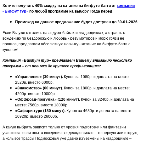
Хотите получить 40% скидку на катание на бигфуте-багги от
компании
«Бигфут тур»
по любой программе на выбор? Тогда перед!
Промокод на данное предложение будет доступен до 30-01-2026
Если Вы уже катались на эндуро-байках и квадроциклах, а страсть к
вождению по бездорожью и любовь к рёву моторов и морю грязи не
прошла, предлагаем абсолютную новинку - катание на бигфуте-багги с
купоном!
Компания «Бигфут тур» предлагает Вашему вниманию несколько
программ – от новичка до крутого профи-гонщика:
«Управление» (30 минут).
Купон за 1080р. и доплата на месте:
2520р. вместо 6000р.
«Знакомство» (60 минут).
Купон за 1800р. и доплата на месте:
4200р. вместо 10000р.
«Оффроад-прогулка» (120 минут).
Купон за 3240р. и доплата на
месте: 7560р. вместо 18000р.
«Сафари-тур» (180 минут).
Купон за 4680р. и доплата на месте:
10920р. вместо 26000р.
А какую выбрать зависит только от уровня подготовки или фантазии
участника: если опыта вождения вездеходов мало – то первую или вторую,
а коль все трассы Подмосковья уже давно изъезжены на квадроцикле –