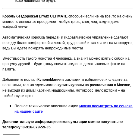
тоже лишними не будут.
Король бездорожья Enwix ULTIMATE
способен если не на все, то на очень
многое: с легкостью преодолеет любую грязь, снег, лед, воду и даже
зыбучий песок!
Автоматическая коробка передач и гидравлическое управление сделают
поездку более комфортной и легкой, трудностей и так хватит на маршруте,
ведь Вы едете покорять непроходимые места!
Вместимость такого монстра 4 человека, а значит можно взять с собой на
прогулку друзей – будет, кому снимать видео и делать клевые фотки на
память.
Добавляйте портал
КупоноМания
в закладки, в избранное, и следите за
новинками, только здесь можно
купить купоны на развлечения в Москве
,
не выходя из дома! Картинг, квадроциклы, мотокросс, велоэкстрим – на
любой вкус и цвет.
Полное техническое описание акции
можно посмотреть по ссылке
на нашем сайте
Дополнительную информацию и консультации можно получить по
телефону: 8-916-079-59-35