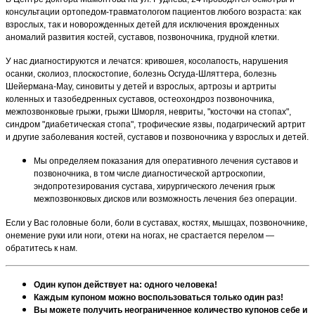
консультации ортопедом-травматологом пациентов любого возраста: как
взрослых, так и новорожденных детей для исключения врожденных
аномалий развития костей, суставов, позвоночника, грудной клетки.
У нас диагностируются и лечатся: кривошея, косолапость, нарушения
осанки, сколиоз, плоскостопие, болезнь Осгуда-Шляттера, болезнь
Шейермана-Мау, синовиты у детей и взрослых, артрозы и артриты
коленных и тазобедренных суставов, остеохондроз позвоночника,
межпозвонковые грыжи, грыжи Шморля, невриты, "косточки на стопах",
синдром "диабетическая стопа", трофические язвы, подагрический артрит
и другие заболевания костей, суставов и позвоночника у взрослых и детей.
Мы определяем показания для оперативного лечения суставов и
позвоночника, в том числе диагностической артроскопии,
эндопротезирования сустава, хирургического лечения грыж
межпозвонковых дисков или возможность лечения без операции.
Если у Вас головные боли, боли в суставах, костях, мышцах, позвоночнике,
онемение руки или ноги, отеки на ногах, не срастается перелом —
обратитесь к нам.
Один купон действует на: одного человека!
Каждым купоном можно воспользоваться только один раз!
Вы можете получить неограниченное количество купонов себе и