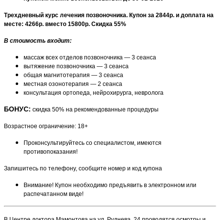
Трехдневный курс лечения позвоночника. Купон за 2844р. и доплата на
месте: 4266р. вместо 15800р. Скидка 55%
В стоимость входит:
массаж всех отделов позвоночника — 3 сеанса
вытяжение позвоночника — 3 сеанса
общая магнитотерапия — 3 сеанса
местная озонотерапия — 2 сеанса
консультация ортопеда, нейрохирурга, невролога
БОНУС:
скидка 50% на рекомендованные процедуры
Возрастное ограничение: 18+
Проконсультируйтесь со специалистом, имеются
противопоказания!
Запишитесь по телефону, сообщите номер и код купона
Внимание! Купон необходимо предъявить в электронном или
распечатанном виде!
В Центре доктора Мамонтова на ул. Руднева, 24 проводятся осмотры и