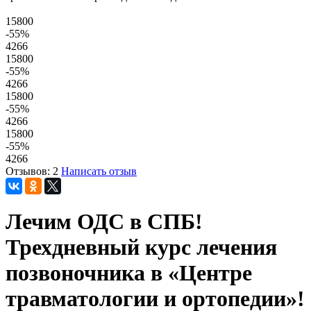
15800
-55
%
4266
15800
-55
%
4266
15800
-55
%
4266
15800
-55
%
4266
Отзывов: 2
Написать отзыв
Лечим ОДС в СПБ!
Трехдневный курс лечения
позвоночника в «Центре
травматологии и ортопедии»!