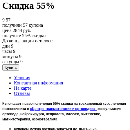
Скидка 55%
9
57
получили
57
купона
цена
2844
руб.
получите
55%
скидки
До конца акции осталось:
дни
9
часы
9
минуты
9
секунды
9
Условия
Контактная информация
На карте
Отзывы
Купон дает право получения 55% скидки на трехдневный курс лечения
позвоночника в
«Центре травматологии и ортопедии»:
консультация
ортопеда, нейрохирурга, невролога, массаж, вытяжение,
магнитотерапия, озонотерапия!
Купоном можно воспользоваться до 30-01-2026