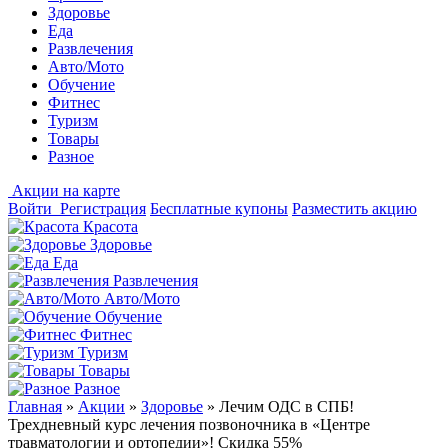
Здоровье
Еда
Развлечения
Авто/Мото
Обучение
Фитнес
Туризм
Товары
Разное
Акции на карте
Войти
Регистрация
Бесплатные купоны
Разместить акцию
Красота
Здоровье
Еда
Развлечения
Авто/Мото
Обучение
Фитнес
Туризм
Товары
Разное
Главная
»
Акции
»
Здоровье
»
Лечим ОДС в СПБ!
Трехдневный курс лечения позвоночника в «Центре
травматологии и ортопедии»! Скидка 55%