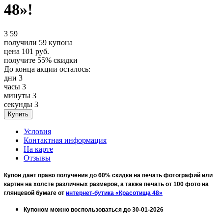
48»!
3
59
получили
59
купона
цена
101
руб.
получите
55%
скидки
До конца акции осталось:
дни
3
часы
3
минуты
3
секунды
3
Условия
Контактная информация
На карте
Отзывы
Купон дает право получения до 60% скидки на печать фотографий или
картин на холсте различных размеров, а также печать от 100 фото на
глянцевой бумаге
от
интернет-бутика «Красотища 48»
Купоном можно воспользоваться до 30-01-2026