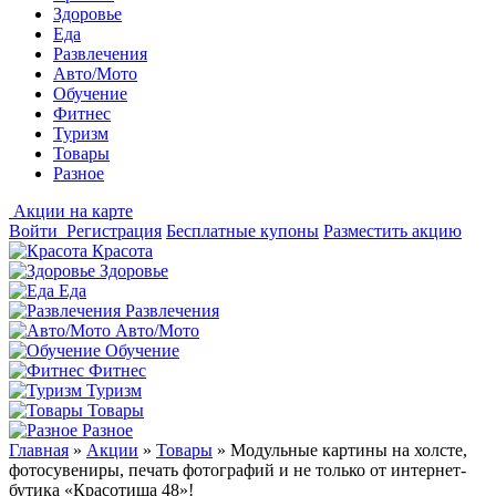
Здоровье
Еда
Развлечения
Авто/Мото
Обучение
Фитнес
Туризм
Товары
Разное
Акции на карте
Войти
Регистрация
Бесплатные купоны
Разместить акцию
Красота
Здоровье
Еда
Развлечения
Авто/Мото
Обучение
Фитнес
Туризм
Товары
Разное
Главная
»
Акции
»
Товары
»
Модульные картины на холсте,
фотосувениры, печать фотографий и не только от интернет-
бутика «Красотища 48»!