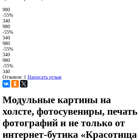
980
-55
%
340
980
-55
%
340
980
-55
%
340
980
-55
%
340
Отзывов: 1
Написать отзыв
Модульные картины на
холсте, фотосувениры, печать
фотографий и не только от
интернет-бутика «Красотища