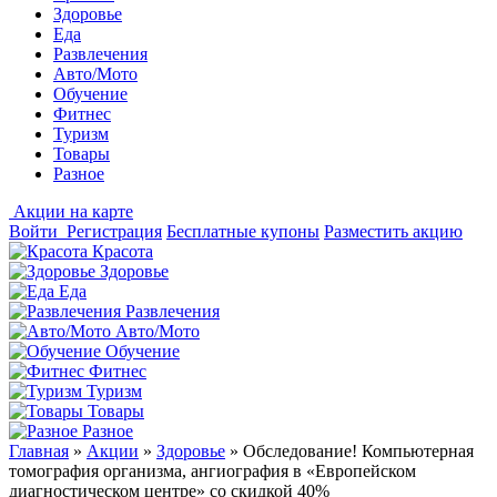
Здоровье
Еда
Развлечения
Авто/Мото
Обучение
Фитнес
Туризм
Товары
Разное
Акции на карте
Войти
Регистрация
Бесплатные купоны
Разместить акцию
Красота
Здоровье
Еда
Развлечения
Авто/Мото
Обучение
Фитнес
Туризм
Товары
Разное
Главная
»
Акции
»
Здоровье
»
Обследование! Компьютерная
томография организма, ангиография в «Европейском
диагностическом центре» со скидкой 40%