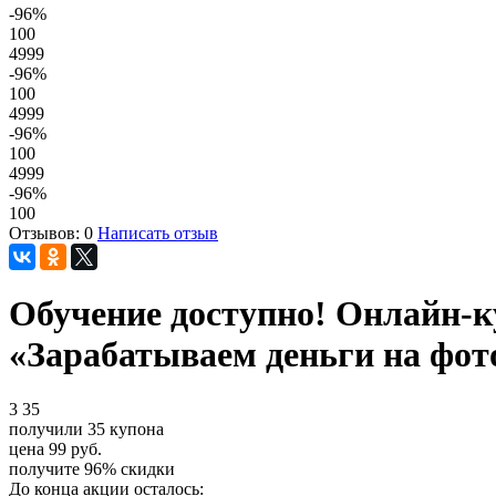
-96
%
100
4999
-96
%
100
4999
-96
%
100
4999
-96
%
100
Отзывов: 0
Написать отзыв
Обучение доступно! Онлайн-к
«Зарабатываем деньги на фот
3
35
получили
35
купона
цена
99
руб.
получите
96%
скидки
До конца акции осталось: