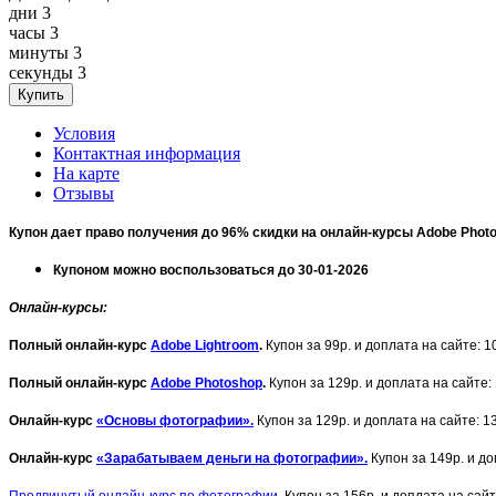
дни
3
часы
3
минуты
3
секунды
3
Условия
Контактная информация
На карте
Отзывы
Купон дает право получения до 96% скидки на онлайн-курсы Adobe Pho
Купоном можно воспользоваться до 30-01-2026
Онлайн-курсы
:
Полный
онлайн
-курс
Adobe Lightroom
.
Купон за 99р. и доплата на сайте: 1
Полный онлайн-курс
Adobe Photoshop
.
Купон за 129р. и доплата на сайте:
Онлайн-курс
«Основы фотографии».
Купон за 129р. и доплата на сайте: 1
Онлайн-курс
«Зарабатываем деньги на фотографии».
Купон за 149р. и д
Продвинутый онлайн-курс по фотографии.
Купон за 156р. и доплата на сайт