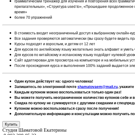
грамматический тренажер для изучения и повторения всех граммат
прилагательных», «Структура used to», «Прошедшее продолженное 
время»
более 70 упражнений
В стоимость входит неограниченный доступ к выбранному онлайн-кур
Все задания проверяются автоматически (вы сразу будете видеть п
Курсы подходят и взрослым, и детям от 12 лет
Для курсов по английскому языку желательно знать алфавит и уметь
Для курсов по китайскому и испанскому языку подойдет нулевой уров
Сайт адаптирован для просмотра на компьютере и на мобильных ус
После прохождения курса и выполнения 100% заданий выдается эл
Один купон действует на: одного человека!
Запишитесь по электронной почте
shamatovaem@mail.ru
, укажите
Каждым купоном можно воспользоваться только один раз!
Вы можете получить неограниченное количество купонов себе и в
Скидка по купону не суммируется с другими скидками и спецпре
Купоном можно воспользоваться сразу после получения!
Дополнительную информацию и консультации можно получить по 
Студия Шаматовой Екатерины