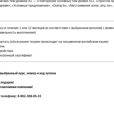
ических тем уровней А1 — «Повторение основных тем уровня А1», «Простое
время», «Условные предложения», «Going to», «Местоимения some, any, no
су в течение 1 или 12 месяцев (в соответствии с выбранным купоном) с моме
равильность выполнения)
 читать (объяснения теории происходит на письменном английском языке)
ень
тройствах
ектронный сертификат
 выбранный курс, номер и код купона
 подарок!
дложениями компании!
телефону: 8-902-308-05-33