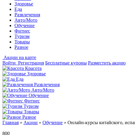
Здоровье
Еда
Развлечения
Авто/Мото
Обучение
Фитнес
Туризм
Товары
Разное
Акции на карте
Войти
Регистрация
Бесплатные купоны
Разместить акцию
Красота
Здоровье
Еда
Развлечения
Авто/Мото
Обучение
Фитнес
Туризм
Товары
Разное
Главная
»
Акции
»
Обучение
»
Онлайн-курсы китайского, испа
800