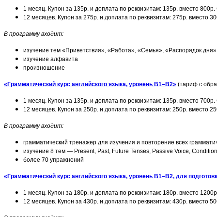
1 месяц. Купон за 135р. и доплата по реквизитам: 135р. вместо 800р
12 месяцев. Купон за 275р. и доплата по реквизитам: 275р. вместо 3
В программу входит:
изучение тем «Приветствия», «Работа», «Семья», «Распорядок дня»
изучение алфавита
произношение
«Грамматический курс английского языка, уровень B1–B2»
(тариф с обра
1 месяц. Купон за 135р. и доплата по реквизитам: 135р. вместо 700р
12 месяцев. Купон за 250р. и доплата по реквизитам: 250р. вместо 2
В программу входит:
грамматический тренажер для изучения и повторение всех граммати
изучение 8 тем — Present, Past, Future Tenses, Passive Voice, Conditio
более 70 упражнений
«Грамматический курс английского языка, уровень B1–B2, для подготовк
1 месяц. Купон за 180р. и доплата по реквизитам: 180р. вместо 1200
12 месяцев. Купон за 430р. и доплата по реквизитам: 430р. вместо 5