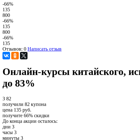
-66
%
135
800
-66
%
135
800
-66
%
135
Отзывов: 0
Написать отзыв
Онлайн-курсы китайского, ис
до 83%
3
82
получили
82
купона
цена
135
руб.
получите
66%
скидки
До конца акции осталось:
дни
3
часы
3
минуты
3