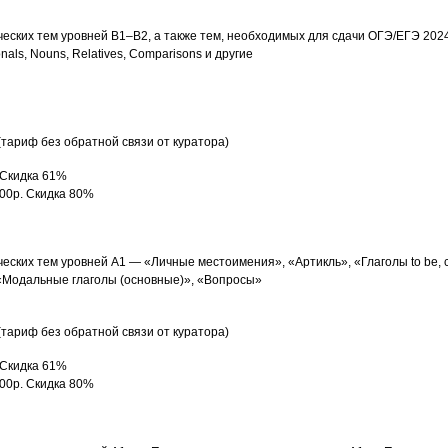
еских тем уровней B1–B2, а также тем, необходимых для сдачи ОГЭ/ЕГЭ 2024
onals, Nouns, Relatives, Comparisons и другие
(тариф без обратной связи от куратора)
. Скидка 61%
500р. Скидка 80%
еских тем уровней А1 — «Личные местоимения», «Артикль», «Глаголы to be,
«Модальные глаголы (основные)», «Вопросы»
(тариф без обратной связи от куратора)
. Скидка 61%
500р. Скидка 80%