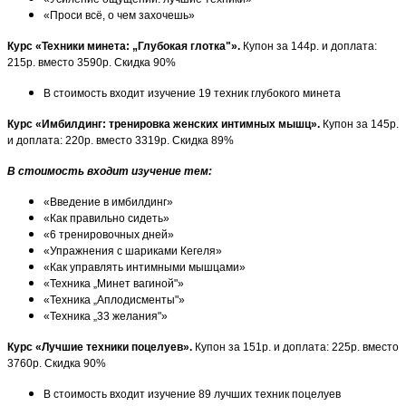
«Проси всё, о чем захочешь»
Курс «Техники минета: „Глубокая глотка"».
Купон за 144р. и доплата:
215р. вместо 3590р. Скидка 90%
В стоимость входит изучение 19 техник глубокого минета
Курс «Имбилдинг: тренировка женских интимных мышц».
Купон за 145р.
и доплата: 220р. вместо 3319р. Скидка 89%
В стоимость входит изучение тем:
«Введение в имбилдинг»
«Как правильно сидеть»
«6 тренировочных дней»
«Упражнения с шариками Кегеля»
«Как управлять интимными мышцами»
«Техника „Минет вагиной"»
«Техника „Аплодисменты"»
«Техника „33 желания"»
Курс «Лучшие техники поцелуев».
Купон за 151р. и доплата: 225р. вместо
3760р. Скидка 90%
В стоимость входит изучение 89 лучших техник поцелуев