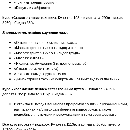
«Техники проникновения»
«Бонусы и лайфхаки»
Курс «Сквирт лучшие техники».
Купон за 198р. и доплата: 290р. вместо
3259р. Скидка 85%
В стоимость входит изучение тем:
«О триггерных зонах сквирт-массажа»
«Массаж триггерных зон ягодиц и спины»
«Массаж триггерных зон 3 видов груди»
«Массаж живота»
«Нюансы возбуждения 3 видов половых губ»
«Сквирт-оргазм» (техника)
«Техника пальцев, руки и тела»
«Демонстрация техники сквирта на 3 разных видах области G»
Курс «Увеличение пениса естественным путем».
Купон за 240р. и
доплата: 355р. вместо 3132р. Скидка 81%
В стоимость входит пошаговая программа занятий с упражнениями,
расписанная на 3 месяца в формате видеоуроков, а также
подробные инструкции и рекомендации в текстовом формате
Все курсы сразу + подарок.
Купон за 1113р. и доплата: 1670р. вместо
34790р. Скидка 92%