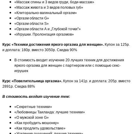
«Массаж спины и 3 видов груди, боди-массаж»
«Массаж живота и 3 видов половых губ»
«Клиторально-вагинальный оргазм»
«Оргазм области G»
«Оргазм области S»
«Оргазм области А и „Глубокой точки"»
«Игрушки. Пролонгация оргазмов»
Курс «Техники достижения яркого оргазма для женщин».
Купон за 125р.
и доплата: 180р. вместо 3050р. Скидка 90%
В стоимость входит изучение 20 лучших техник для достижения
яркого оргазма для женщин с партнером или с помощью секс-
игрушек
Курс «Повелительница оргазма».
Купон за 141р. и доплата: 205р. вместо
2891р. Скидка 88%
В стоимость входит изучение тем:
«Секретные техники»
«Любовницы Таиланда: лучшие техники»
«О мужской зоне G»
«Как пробудить мошонку»
«Как продлить удовольствие»
«Усиление ощущений: лучшие техники»