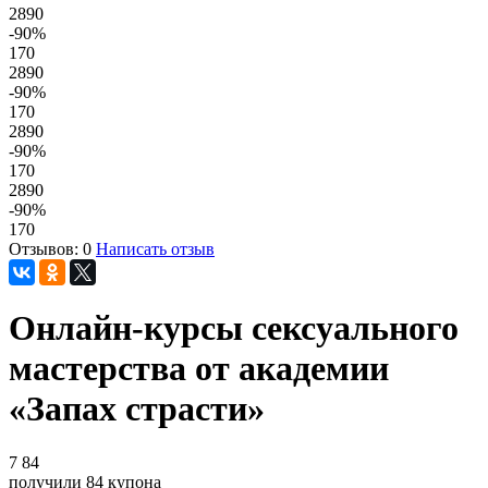
2890
-90
%
170
2890
-90
%
170
2890
-90
%
170
2890
-90
%
170
Отзывов: 0
Написать отзыв
Онлайн-курсы сексуального
мастерства от академии
«Запах страсти»
7
84
получили
84
купона