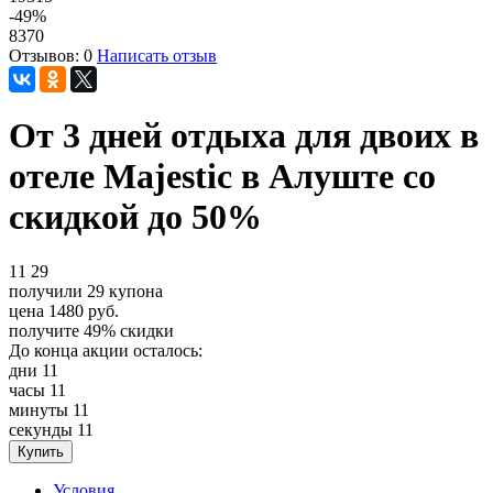
-49
%
8370
Отзывов: 0
Написать отзыв
От 3 дней отдыха для двоих в
отеле Majestic в Алуште со
скидкой до 50%
11
29
получили
29
купона
цена
1480
руб.
получите
49%
скидки
До конца акции осталось:
дни
11
часы
11
минуты
11
секунды
11
Условия