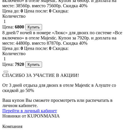
включено» в отеле Majestic. Купон за 6800р. и доплата на
месте: 38560р. вместо 75600р. Скидка 40%
Цена до:
0
Цена после:
0
Скидка:
Количество
1
Цена:
6800
8 дней/7 ночей в номере «Люкс» для двоих по системе «Все
включено» в отеле Majestic. Купон за 7920р. и доплата на
месте: 44800р. вместо 87870р. Скидка 40%
Цена до:
0
Цена после:
0
Скидка:
Количество
1
Цена:
7920
СПАСИБО ЗА УЧАСТИЕ В АКЦИИ!
От 3 дней отдыха для двоих в отеле Majestic в Алуште со
скидкой до 50%
Ваш купон Вы сможете просмотреть или распечатать в
личном кабинете.
Перейти в личный кабинет
Новинки
от
KUPONMANIA
Компания