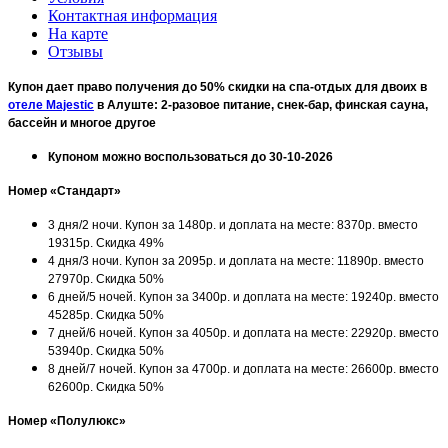
Контактная информация
На карте
Отзывы
Купон дает право получения до 50% скидки на спа-отдых для двоих в
отеле Majestic
в Алуште: 2-разовое питание, снек-бар, финская сауна,
бассейн и многое другое
Купоном можно воспользоваться до 30-10-2026
Номер «Стандарт»
3 дня/2 ночи. Купон за 1480р. и доплата на месте: 8370р. вместо
19315р. Скидка 49%
4 дня/3 ночи. Купон за 2095р. и доплата на месте: 11890р. вместо
27970р. Скидка 50%
6 дней/5 ночей. Купон за 3400р. и доплата на месте: 19240р. вместо
45285р. Скидка 50%
7 дней/6 ночей. Купон за 4050р. и доплата на месте: 22920р. вместо
53940р. Скидка 50%
8 дней/7 ночей. Купон за 4700р. и доплата на месте: 26600р. вместо
62600р. Скидка 50%
Номер «Полулюкс»