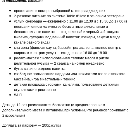
В стоимость входит:
проживание в номере выбранной категории для двоих
2-разовое питание по системе Table d'Hote в основном ресторане
услуги снек-бара — ежедневно с 11.00 до 12.30 и с 15.30 до 17.00 (в
неограниченном количестве бесплатные алкогольные и
безалкогольные напитки — сок, зеленый и черный чай; закуски —
выпечка, сухарики под пенный напиток, крекеры, закуски в виде
канапе разного вида)
спа-зона (финская сауна, бассейн, релакс-зона, велнес-центр с
широким спектром услуг) — ежедневно с 16.00 до 19.00
релакс-массаж с использованием теплого масла в ритме
целительной музыки — 2 сеанса на номер ежедневно
бутылка виноградного напитка
свободное пользование нардами или шахматами возле открытого
бассейна, игра в настольный теннис
детская площадка с горками, качелями, пользование детскими
стульчиками в ресторане
Wi-Fi
Дети до 12 лет размещаются бесплатно (с предоставлением
дополнительного места и питанием, при условии, что ребенок проживает с
2 взрослыми)
Доплата за парковку — 200р./сутки