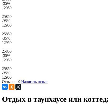
-35
%
12950
25850
-35
%
12950
25850
-35
%
12950
25850
-35
%
12950
25850
-35
%
12950
Отзывов: 0
Написать отзыв
Отдых в таунхаусе или коттед