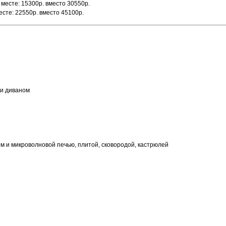
 месте: 15300р. вместо 30550р.
есте: 22550р. вместо 45100р.
 и диваном
ом и микроволновой печью, плитой, сковородой, кастрюлей