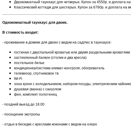
Двухкомнатный таунхаус для четверых. Купон за 4550р. и доплата на
Классический коттедж для шестерых. Купон за 6760р. и доплата на м
Однокомнатный таунхаус для двоих.
В стоимость входит:
- проживание в домике для двоих с видом на сад/лес в таунхаусе:
гостиная с двуспальной кроватью или двумя раздельными кроватями
застекленный балкон (столик и два кресла)
постельное белье
кондиционер/система климат-контроля, обогреватель
телевизор, спутниковое тв
Wi-Fi
зона кухни с холодильником, набором посуды, электрическим чайник
душевая (ванна) с санузлом
фен, комплект полотенец
- поздний выезд до 18.00
- посещение экотропы
- отдых в беседке с креслами-коконами с видом на озеро