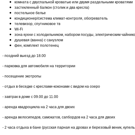
комната с двуспальной кроватью или двумя раздельными кроватями
застекленный балкон (столик и два кресла)
постельное белье
кондиционер/система климат-контроля, обогреватель
телевизор, спутниковое тв
Wi-Fi
зона кухни с холодильником, набором посуды, электрическим чайник
душевая (ванна) с санузлом
фен, комплект полотенец
- поздний выезд до 18.00
- парковка для автомобиля на территории
- посещение экотропы
- отдых в беседке с креслами-коконами с видом на озеро
- завтрак в доме с 09.00 до 11.00
- аренда квадроцикла на 2 часа для двоих
- аренда велосипедов, самокатов, сапбордов на 2 часа для двоих
- 2 часа отдыха в бане (русская парная на дровах и березовый веник, куп