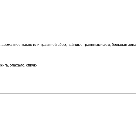
ель, ароматное масло или травяной сбор, чайник с травяным чаем, большая зо
жига, опахало, спички