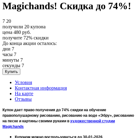
Magichands! Скидка до 74%!
7
20
получили
20
купона
цена
480
руб.
получите
72%
скидки
До конца акции осталось:
дни
7
часы
7
минуты
7
секунды
7
Условия
Контактная информация
На карте
Отзывы
Купон дает право получения до 74% скидки на обучение
правополушарному рисованию, рисованию на воде «Эбру», рисованию
на песке и картины своими руками в
художественной студии
Magichands
Купоном можно воспользоваться до 30-01-2026