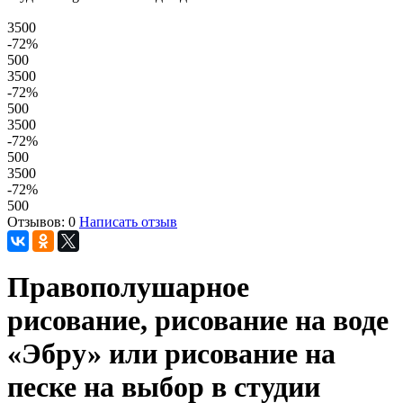
3500
-72
%
500
3500
-72
%
500
3500
-72
%
500
3500
-72
%
500
Отзывов: 0
Написать отзыв
Правополушарное
рисование, рисование на воде
«Эбру» или рисование на
песке на выбор в студии