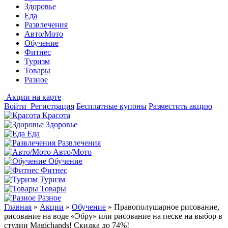
Здоровье
Еда
Развлечения
Авто/Мото
Обучение
Фитнес
Туризм
Товары
Разное
Акции на карте
Войти
Регистрация
Бесплатные купоны
Разместить акцию
Красота
Здоровье
Еда
Развлечения
Авто/Мото
Обучение
Фитнес
Туризм
Товары
Разное
Главная
»
Акции
»
Обучение
»
Правополушарное рисование,
рисование на воде «Эбру» или рисование на песке на выбор в
студии Magichands! Скидка до 74%!