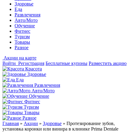
Здоровье
Еда
Развлечения
Авто/Мото
Обучение
Фитнес
Туризм
Товары
Разное
Акции на карте
Войти
Регистрация
Бесплатные купоны
Разместить акцию
Красота
Здоровье
Еда
Развлечения
Авто/Мото
Обучение
Фитнес
Туризм
Товары
Разное
Главная
»
Акции
»
Здоровье
»
Протезирование зубов,
установка коронки или винира в клинике Prima Dentale