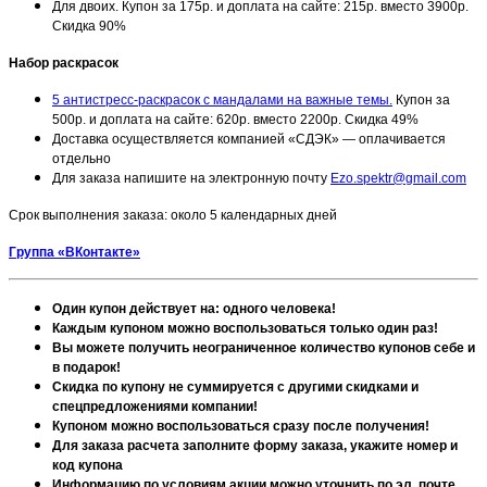
Для двоих. Купон за 175р. и доплата на сайте: 215р. вместо 3900р.
Скидка 90%
Набор раскрасок
5 антистресс-раскрасок с мандалами на важные темы.
Купон за
500р. и доплата на сайте: 620р. вместо 2200р. Скидка 49%
Доставка осуществляется компанией «СДЭК» — оплачивается
отдельно
Для заказа напишите на электронную почту
Ezo.spektr@gmail.com
Срок выполнения заказа: около 5 календарных дней
Группа «ВКонтакте»
Один купон действует на: одного человека!
Каждым купоном можно воспользоваться только один раз!
Вы можете получить неограниченное количество купонов себе и
в подарок!
Скидка по купону не суммируется с другими скидками и
спецпредложениями компании!
Купоном можно воспользоваться сразу после получения!
Для заказа расчета заполните форму заказа, укажите номер и
код купона
Информацию по условиям акции можно уточнить по эл. почте