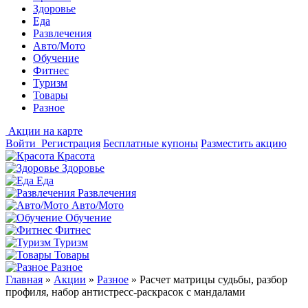
Здоровье
Еда
Развлечения
Авто/Мото
Обучение
Фитнес
Туризм
Товары
Разное
Акции на карте
Войти
Регистрация
Бесплатные купоны
Разместить акцию
Красота
Здоровье
Еда
Развлечения
Авто/Мото
Обучение
Фитнес
Туризм
Товары
Разное
Главная
»
Акции
»
Разное
»
Расчет матрицы судьбы, разбор
профиля, набор антистресс-раскрасок с мандалами