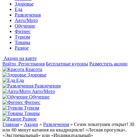
Здоровье
Еда
Развлечения
Авто/Мото
Обучение
Фитнес
Туризм
Товары
Разное
Акции на карте
Войти
Регистрация
Бесплатные купоны
Разместить акцию
Красота
Здоровье
Еда
Развлечения
Авто/Мото
Обучение
Фитнес
Туризм
Товары
Разное
Главная
»
Акции
»
Развлечения
»
Сезон покатушек открыт! 30
или 60 минут катания на квадроцикле! «Лесная прогулка»,
«Экстремальный» или «Индивидуальный»